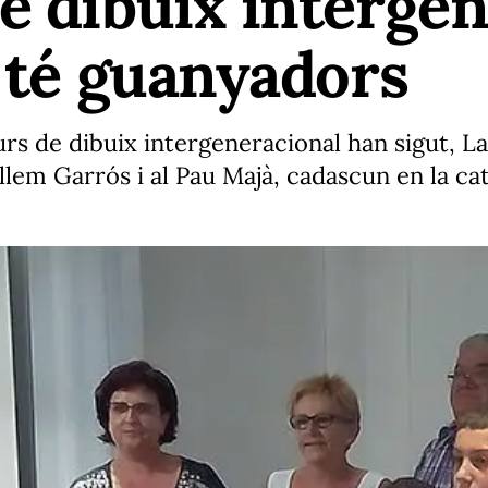
e dibuix intergen
a té guanyadors
s de dibuix intergeneracional han sigut, Laia
illem Garrós i al Pau Majà, cadascun en la ca