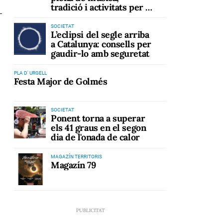
tradició i activitats per a
tots els públics
SOCIETAT
L’eclipsi del segle arriba
a Catalunya: consells per
gaudir-lo amb seguretat
PLA D' URGELL
Festa Major de Golmés
SOCIETAT
Ponent torna a superar
els 41 graus en el segon
dia de l'onada de calor
MAGAZÍN TERRITORIS
Magazín 79