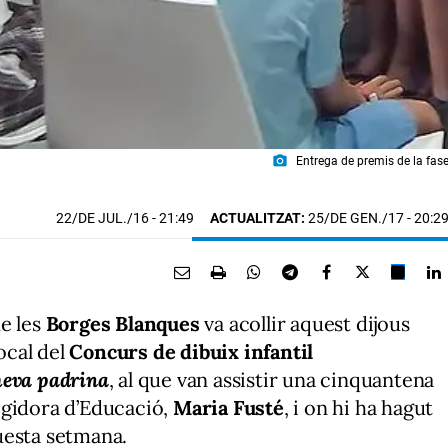
photo_camera
Entrega de premis de la fase
22/DE JUL./16
- 21:49
ACTUALITZAT:
25/DE GEN./17 - 20:2
e les
Borges Blanques
va acollir aquest dijous
local del
Concurs de dibuix infantil
meva padrina
, al que van assistir una cinquantena
 regidora d’Educació,
Maria Fusté
, i on hi ha hagut
uesta setmana.