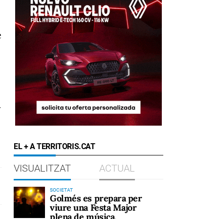
e
i
EL + A TERRITORIS.CAT
VISUALITZAT
ACTUAL
SOCIETAT
Golmés es prepara per
viure una Festa Major
plena de música,