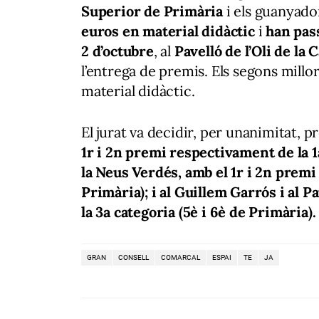
Superior de Primària
i els guanyador
euros en material didàctic
i
han pass
2 d’octubre
, al
Pavelló de l’Oli de la 
l’entrega de premis. Els segons millo
material didàctic.
El jurat va decidir, per unanimitat, p
1r i 2n premi respectivament de la 1a
la Neus Verdés, amb el 1r i 2n premi 
Primària); i al Guillem Garrós i al 
la 3a categoria (5è i 6è de Primària).
GRAN
CONSELL
COMARCAL
ESPAI
TE
JA