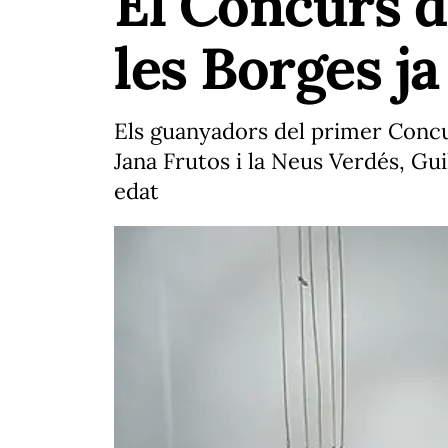
El Concurs d
les Borges j
Els guanyadors del primer Concur
Jana Frutos i la Neus Verdés, Gu
edat