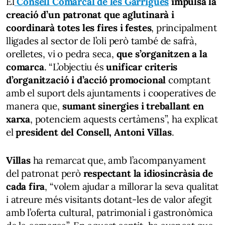
El
Consell Comarcal de les Garrigues
impulsa la
creació d’un patronat que aglutinarà i
coordinarà totes les fires i festes
, principalment
lligades al sector de l’oli però també de safrà,
orelletes, vi o pedra seca,
que s’organitzen a la
comarca
. “L’objectiu és
unificar criteris
d’organització i d’acció promocional
comptant
amb el suport dels ajuntaments i cooperatives de
manera que,
sumant sinergies i treballant en
xarxa
, potenciem aquests certàmens”, ha explicat
el
president del Consell,
Antoni Villas
.
Villas
ha remarcat que, amb l’acompanyament
del patronat però
respectant la idiosincràsia de
cada fira
, “volem ajudar a millorar la seva qualitat
i atreure més visitants dotant-les de valor afegit
amb l’oferta cultural, patrimonial i gastronòmica