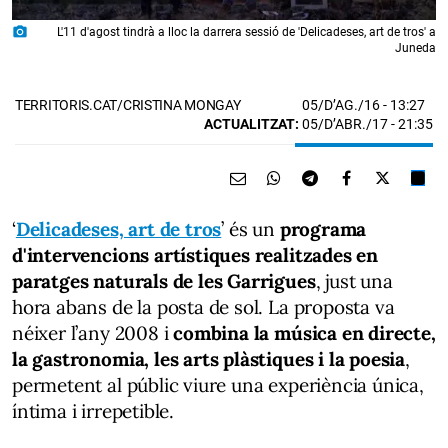
photo_camera
L'11 d'agost tindrà a lloc la darrera sessió de 'Delicadeses, art de tros' a
Juneda
05/D’AG./16
- 13:27
TERRITORIS.CAT/CRISTINA MONGAY
ACTUALITZAT:
05/D’ABR./17 - 21:35
‘
Delicadeses, art de tros
’ és un
programa
d'intervencions artístiques realitzades en
paratges naturals de les Garrigues
, just una
hora abans de la posta de sol. La proposta va
néixer l’any 2008 i
combina la música en directe,
la gastronomia, les arts plàstiques i la poesia
,
permetent al públic viure una experiència única,
íntima i irrepetible.