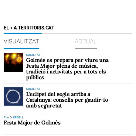
EL + A TERRITORIS.CAT
VISUALITZAT
ACTUAL
SOCIETAT
Golmés es prepara per viure una
Festa Major plena de música,
tradició i activitats per a tots els
públics
SOCIETAT
L’eclipsi del segle arriba a
Catalunya: consells per gaudir-lo
amb seguretat
PLA D' URGELL
Festa Major de Golmés