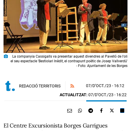
photo_camera
La companyia Cassigalls va presentar aquest divendres al Pavelló de l'oli
el seu espectacle 'Bestiolari Inèdit, el contrapunt poètic de Josep Vallverdú'
- Foto: Ajuntament de les Borges
07/D’OCT./23
- 16:12
REDACCIÓ TERRITORIS
ACTUALITZAT:
07/D’OCT./23 - 16:22
El Centre Excursionista Borges Garrigues