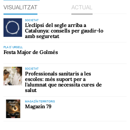
VISUALITZAT
ACTUAL
SOCIETAT
L’eclipsi del segle arriba a
Catalunya: consells per gaudir-lo
amb seguretat
PLA D' URGELL
Festa Major de Golmés
SOCIETAT
Professionals sanitaris a les
escoles: més suport per a
l'alumnat que necessita cures de
salut
MAGAZÍN TERRITORIS
Magazín 79