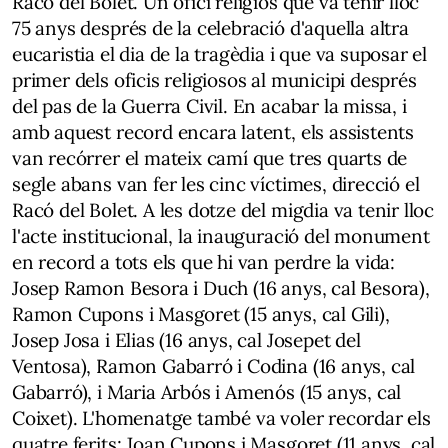
Racó del Bolet. Un ofici religiós que va tenir lloc
75 anys després de la celebració d'aquella altra
eucaristia el dia de la tragèdia i que va suposar el
primer dels oficis religiosos al municipi després
del pas de la Guerra Civil. En acabar la missa, i
amb aquest record encara latent, els assistents
van recórrer el mateix camí que tres quarts de
segle abans van fer les cinc víctimes, direcció el
Racó del Bolet. A les dotze del migdia va tenir lloc
l'acte institucional, la inauguració del monument
en record a tots els que hi van perdre la vida:
Josep Ramon Besora i Duch (16 anys, cal Besora),
Ramon Cupons i Masgoret (15 anys, cal Gili),
Josep Josa i Elias (16 anys, cal Josepet del
Ventosa), Ramon Gabarró i Codina (16 anys, cal
Gabarró), i Maria Arbós i Amenós (15 anys, cal
Coixet). L'homenatge també va voler recordar els
quatre ferits: Joan Cupons i Masgoret (11 anys, cal