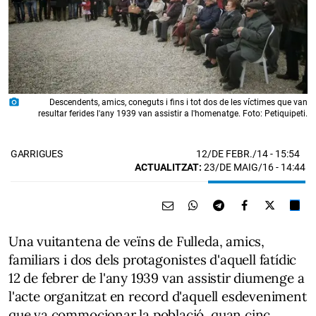
photo_camera
Descendents, amics, coneguts i fins i tot dos de les víctimes que van
resultar ferides l'any 1939 van assistir a l'homenatge. Foto: Petiquipeti.
12/DE FEBR./14
- 15:54
GARRIGUES
ACTUALITZAT:
23/DE MAIG/16 - 14:44
Una vuitantena de veïns de Fulleda, amics,
familiars i dos dels protagonistes d'aquell fatídic
12 de febrer de l'any 1939 van assistir diumenge a
l'acte organitzat en record d'aquell esdeveniment
que va commocionar la població, quan cinc