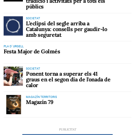
tradició i activitats per a tots els
públics
SOCIETAT
L’eclipsi del segle arriba a
Catalunya: consells per gaudir-lo
amb seguretat
PLA D' URGELL
Festa Major de Golmés
SOCIETAT
Ponent torna a superar els 41
graus en el segon dia de l'onada de
calor
MAGAZÍN TERRITORIS
Magazín 79