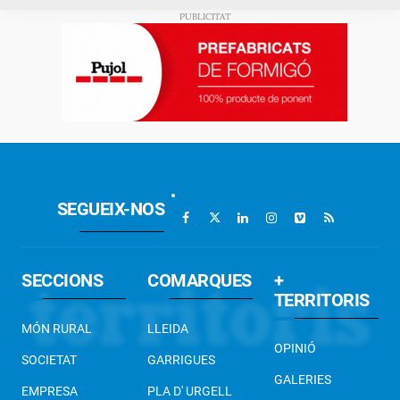
SEGUEIX-NOS
SECCIONS
COMARQUES
+
TERRITORIS
MÓN RURAL
LLEIDA
OPINIÓ
SOCIETAT
GARRIGUES
GALERIES
EMPRESA
PLA D' URGELL