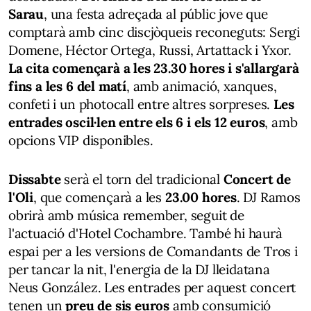
Sarau
, una festa adreçada al públic jove que
comptarà amb cinc discjòqueis reconeguts: Sergi
Domene, Héctor Ortega, Russi, Artattack i Yxor.
La cita començarà a les 23.30 hores i s'allargarà
fins a les 6 del matí
, amb animació, xanques,
confeti i un photocall entre altres sorpreses.
Les
entrades oscil·len entre els 6 i els 12 euros
, amb
opcions VIP disponibles.
Dissabte
serà el torn del tradicional
Concert de
l'Oli
, que començarà a les
23.00 hores
. DJ Ramos
obrirà amb música remember, seguit de
l'actuació d'Hotel Cochambre. També hi haurà
espai per a les versions de Comandants de Tros i
per tancar la nit, l'energia de la DJ lleidatana
Neus González. Les entrades per aquest concert
tenen un
preu de sis euros
amb consumició