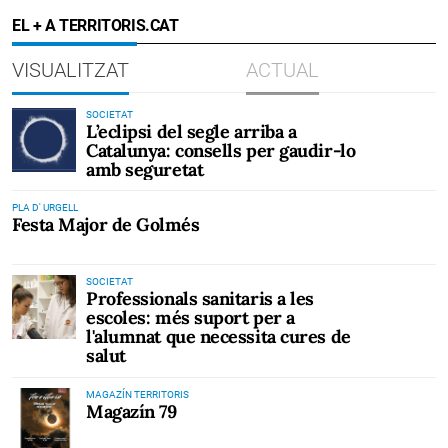
EL + A TERRITORIS.CAT
VISUALITZAT
ACTUAL
SOCIETAT
L’eclipsi del segle arriba a
Catalunya: consells per gaudir-lo
amb seguretat
PLA D' URGELL
Festa Major de Golmés
SOCIETAT
Professionals sanitaris a les
escoles: més suport per a
l'alumnat que necessita cures de
salut
MAGAZÍN TERRITORIS
Magazín 79