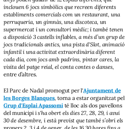
inclouen 6 jocs simbòlics que recreen diferents
establiments comercials com un restaurant, una
perruqueria, un gimnàs, una discoteca, un
supermercat i un consultori mèdic; i també tenen
a disposició 3 castells inflables, a més d’un grup de
jocs tradicionals antics, una pista d'Slot, animació
infantil i una activitat extraordinària diferent
cada dia, com jocs amb padrins, pintar cares, la
visita del patge reial, el conta contes o danses,
entre d’altres.
El Parc de Nadal promogut per l'
Ajuntament de
les Borges Blanques
, torna a estar organitzat pel
Grup d'Esplai Apassomi
té lloc als dos pavellons
del municipi i
s'ha obert els dies 27, 28, 29, i avui
30 de desembre, i està previst que també s’obri els
propers 2, 3 i 4 de gener, de les 16.30 hores fins a