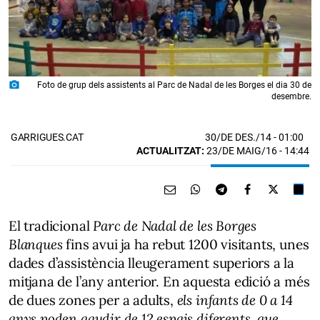
photo_camera
Foto de grup dels assistents al Parc de Nadal de les Borges el dia 30 de
desembre.
30/DE DES./14
- 01:00
GARRIGUES.CAT
ACTUALITZAT:
23/DE MAIG/16 - 14:44
El tradicional
Parc de Nadal de les Borges
Blanques
fins avui ja ha rebut 1200 visitants, unes
dades d’assistència lleugerament superiors a la
mitjana de l’any anterior. En aquesta edició a més
de dues zones per a adults,
els infants de 0 a 14
anys poden gaudir de 12 espais diferents, que