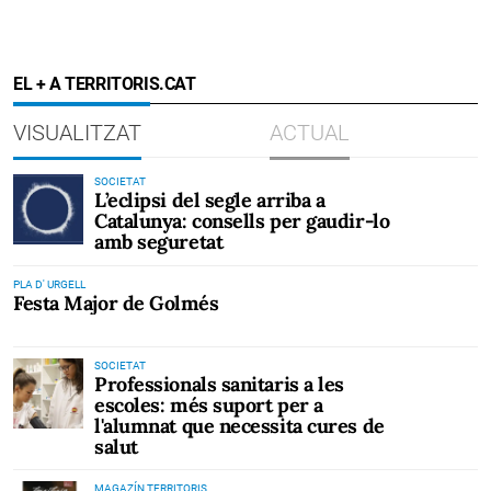
EL + A TERRITORIS.CAT
VISUALITZAT
ACTUAL
SOCIETAT
L’eclipsi del segle arriba a
Catalunya: consells per gaudir-lo
amb seguretat
PLA D' URGELL
Festa Major de Golmés
SOCIETAT
Professionals sanitaris a les
escoles: més suport per a
l'alumnat que necessita cures de
salut
MAGAZÍN TERRITORIS