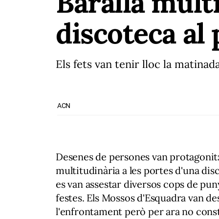
Baralla multi
discoteca al
Els fets van tenir lloc la matina
ACN
Desenes de persones van protagonitza
multitudinària a les portes d'una dis
es van assestar diversos cops de puny 
festes. Els Mossos d'Esquadra van des
l'enfrontament però per ara no const