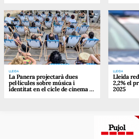
d'hivern de Quality Travel
LLEIDA
LLEIDA
La Panera projectarà dues
Lleida red
pel·lícules sobre música i
2,2% el p
identitat en el cicle de cinema a
2025
la fresca