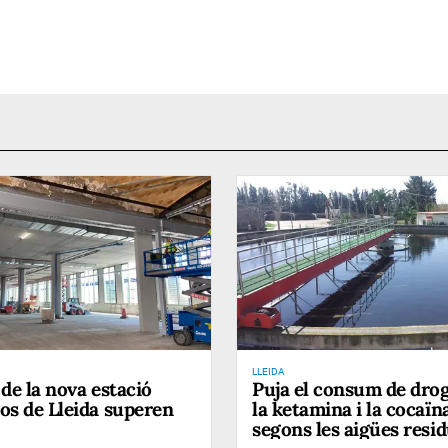
LLEIDA
 de la nova estació
Puja el consum de dro
os de Lleida superen
la ketamina i la cocaïna
segons les aigües resid