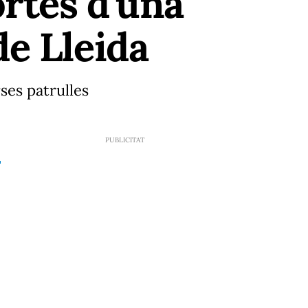
ortes d'una
de Lleida
rses patrulles