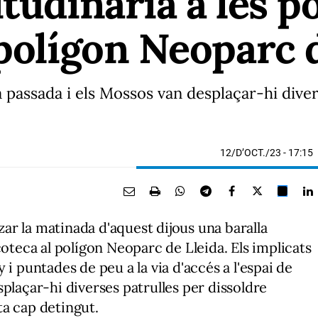
tudinària a les p
 polígon Neoparc 
da passada i els Mossos van desplaçar-hi dive
12/D’OCT./23
- 17:15
r la matinada d'aquest dijous una baralla
coteca al polígon Neoparc de Lleida. Els implicats
i puntades de peu a la via d'accés a l'espai de
plaçar-hi diverses patrulles per dissoldre
a cap detingut.