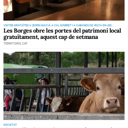
VISITES GRATUÏTES A L’ESPAI MACIÀ, A CAL GINERET I A CABANES DE VOLTA EN LES
Les Borges obre les portes del patrimoni local
JORNADES EUROPEES DEL PATRIMONI
gratuïtament, aquest cap de setmana
TERRITORIS.CAT
SOCIETAT