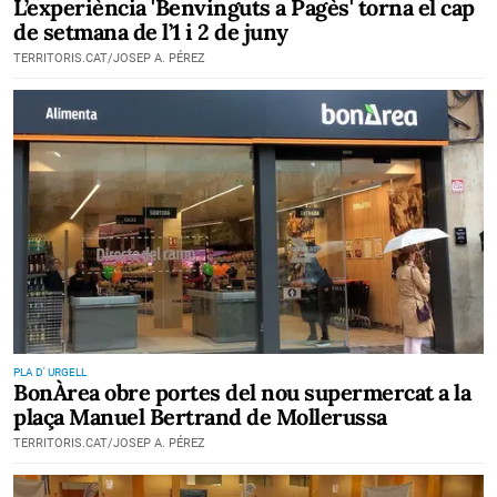
L’experiència 'Benvinguts a Pagès' torna el cap
de setmana de l’1 i 2 de juny
TERRITORIS.CAT/JOSEP A. PÉREZ
PLA D' URGELL
BonÀrea obre portes del nou supermercat a la
plaça Manuel Bertrand de Mollerussa
TERRITORIS.CAT/JOSEP A. PÉREZ