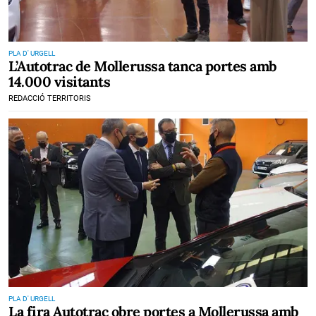
PLA D' URGELL
L’Autotrac de Mollerussa tanca portes amb
14.000 visitants
REDACCIÓ TERRITORIS
PLA D' URGELL
La fira Autotrac obre portes a Mollerussa amb