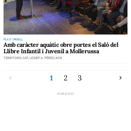
PLA D' URGELL
Amb caràcter aquàtic obre portes el Saló del
Llibre Infantil i Juvenil a Mollerussa
TERRITORIS.CAT/JOSEP A. PÉREZ/ACN
Previ
1
2
3
Pròxi