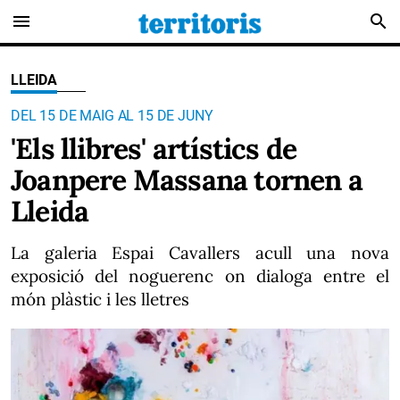
menu
search
LLEIDA
DEL 15 DE MAIG AL 15 DE JUNY
'Els llibres' artístics de
Joanpere Massana tornen a
Lleida
La galeria Espai Cavallers acull una nova
exposició del noguerenc on dialoga entre el
món plàstic i les lletres