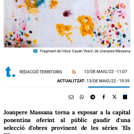
photo_camera
Fragment de l'obra 'Cauen Ykars', de Joanpere Massana
13/DE MAIG/22
- 11:07
REDACCIÓ TERRITORIS
ACTUALITZAT:
13/DE MAIG/22 - 19:39
Joanpere Massana torna a exposar a la capital
ponentina oferint al públic gaudir d'una
selecció d'obres provinent de les sèries 'Els