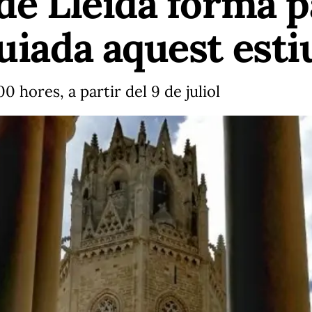
 de Lleida forma p
guiada aquest esti
0 hores, a partir del 9 de juliol