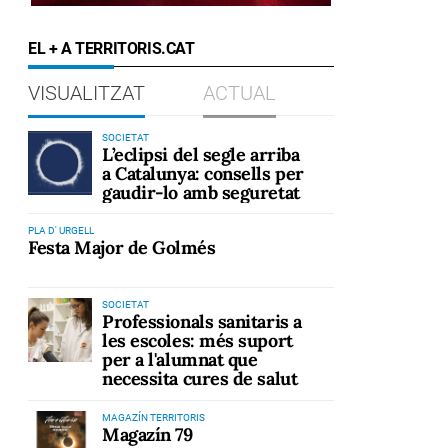
EL + A TERRITORIS.CAT
VISUALITZAT
ACTUAL
SOCIETAT
L’eclipsi del segle arriba
a Catalunya: consells per
gaudir-lo amb seguretat
PLA D' URGELL
Festa Major de Golmés
SOCIETAT
Professionals sanitaris a
les escoles: més suport
per a l'alumnat que
necessita cures de salut
MAGAZÍN TERRITORIS
Magazín 79