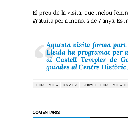
El preu de la visita, que inclou l’e
gratuïta per a menors de 7 anys. És i
Aquesta visita forma part
Lleida ha programat per aqu
al Castell Templer de Gar
guiades al Centre Històric, 
LLEIDA
VISITA
SEU-VELLA
TURISME DE LLEIDA
VISITA NO
COMENTARIS