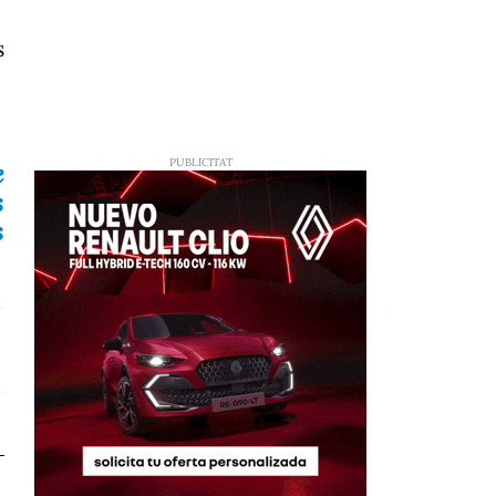
s
e
s
s