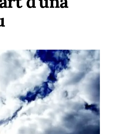
art d'una
u