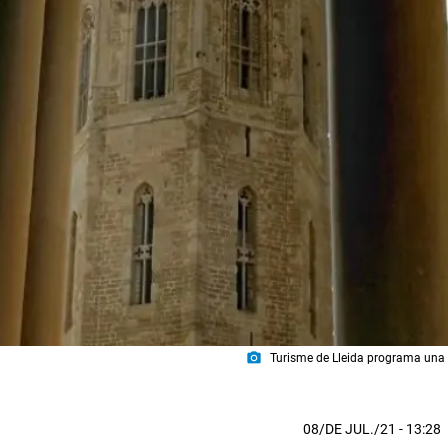
photo_camera
Turisme de Lleida programa una no
08/DE JUL./21
- 13:28