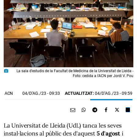
photo_camera
La sala d'estudis de la Facultat de Medicina de la Universitat de Lleida -
Foto: cedida a l'ACN per Jordi V. Pou
04/D’AG./23
- 09:33
ACTUALITZAT:
04/D’AG./23 - 09:59
ACN
La Universitat de Lleida (UdL) tanca les seves
instal·lacions al públic des d'aquest
5 d'agost
i