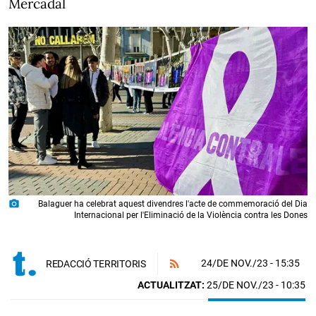
Mercadal
photo_camera
Balaguer ha celebrat aquest divendres l'acte de commemoració del Dia
Internacional per l'Eliminació de la Violència contra les Dones
24/DE NOV./23
- 15:35
REDACCIÓ TERRITORIS
ACTUALITZAT:
25/DE NOV./23 - 10:35