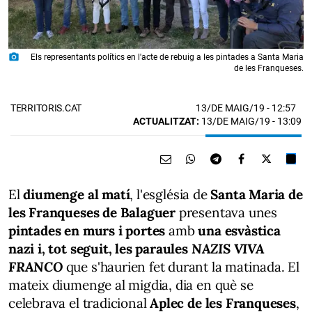
photo_camera
Els representants polítics en l'acte de rebuig a les pintades a Santa Maria
de les Franqueses.
13/DE MAIG/19
- 12:57
TERRITORIS.CAT
ACTUALITZAT:
13/DE MAIG/19 - 13:09
El
diumenge al matí
, l'església de
Santa Maria de
les Franqueses de Balaguer
presentava unes
pintades en murs i portes
amb
una esvàstica
nazi i, tot seguit, les paraules
NAZIS VIVA
FRANCO
que s'haurien fet durant la matinada. El
mateix diumenge al migdia, dia en què se
celebrava el tradicional
Aplec de les Franqueses
,