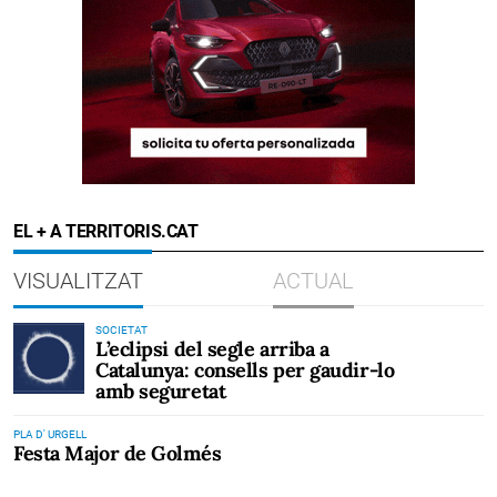
EL + A TERRITORIS.CAT
VISUALITZAT
ACTUAL
SOCIETAT
L’eclipsi del segle arriba a
Catalunya: consells per gaudir-lo
amb seguretat
PLA D' URGELL
Festa Major de Golmés