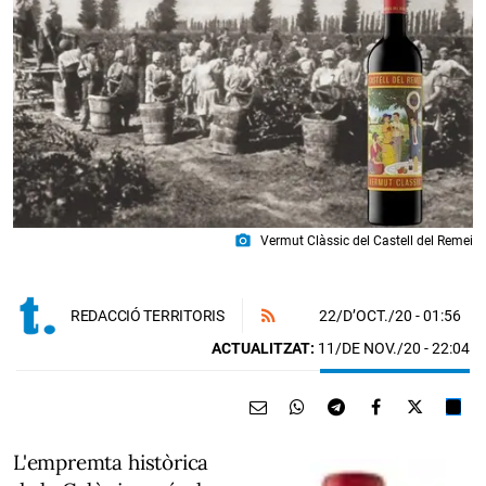
photo_camera
Vermut Clàssic del Castell del Remei
22/D’OCT./20
- 01:56
REDACCIÓ TERRITORIS
ACTUALITZAT:
11/DE NOV./20 - 22:04
L'empremta històrica