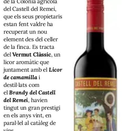
de la Colònia agrícola
del Castell del Remei,
que els seus propietaris
estan fent valdre ha
recuperat un nou
element des del celler
de la finca. Es tracta
del
Vermut Clàssic
, un
licor aromàtic que
juntament amb el
Licor
de camamilla
i
destil·lats com
el
Brandy del Castell
del Remei
, havien
tingut un gran prestigi
en els anys vint, en
paral·lel al catàleg de
vins.