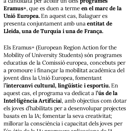
a candidata per acollir un dels
programes
Eramus+
, que es duen a terme
en el marc de la
Unió Europea.
En aquest cas, Balaguer es
presenta conjuntament amb una
entitat de
Lleida, una de Turquia i una de França.
Els Eramus+ (European Region Action for the
Mobility of University Students) són programes
educatius de la Comissió europea, concebuts per
a promoure i finançar la mobilitat acadèmica del
jovent dins la Unió Europea, fomentant
l
’intercanvi cultural, lingüístic i esportiu.
En
aquest cas, el programa va dedicat a l
’ús de la
Intel·ligència Artificia
l, amb objectius com dotar
els joves d’habilitats per a desenvolupar projectes
basats ​​en la IA; fomentar la seva creativitat;
millorar la consciència i capacitat dels joves per
l’ús ètic de la IA; promoure aplicacions de IA