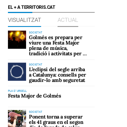
EL + A TERRITORIS.CAT
VISUALITZAT
ACTUAL
SOCIETAT
Golmés es prepara per
viure una Festa Major
plena de música,
tradició i activitats per a
tots els públics
SOCIETAT
L’eclipsi del segle arriba
a Catalunya: consells per
gaudir-lo amb seguretat
PLA D' URGELL
Festa Major de Golmés
SOCIETAT
Ponent torna a superar
els 41 graus en el segon