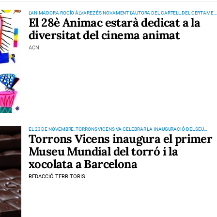
L'ANIMADORA ROCÍO ÁLVAREZ ÉS NOVAMENT L'AUTORA DEL CARTELL DEL CERTAMEN
El 28è Animac estarà dedicat a la
QUE TINDRÀ LLOC DEL 15 AL 18 DE FEBRER A LLEIDA
diversitat del cinema animat
ACN
EL 23 DE NOVEMBRE, TORRONS VICENS VA CELEBRAR LA INAUGURACIÓ DEL SEU
Torrons Vicens inaugura el primer
MUSEU DEL TORRÓ I LA XOCOLATA A BARCELONA
Museu Mundial del torró i la
xocolata a Barcelona
REDACCIÓ TERRITORIS