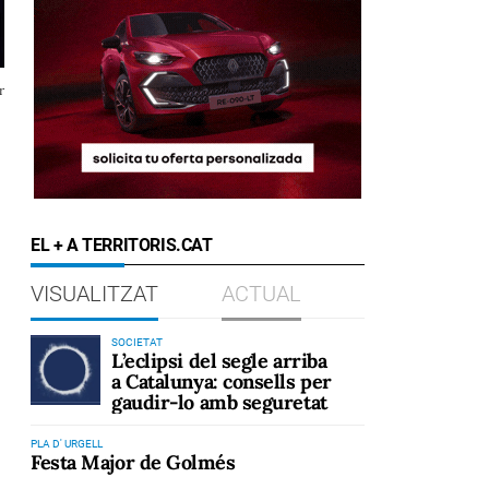
r
EL + A TERRITORIS.CAT
VISUALITZAT
ACTUAL
SOCIETAT
L’eclipsi del segle arriba
a Catalunya: consells per
gaudir-lo amb seguretat
PLA D' URGELL
Festa Major de Golmés