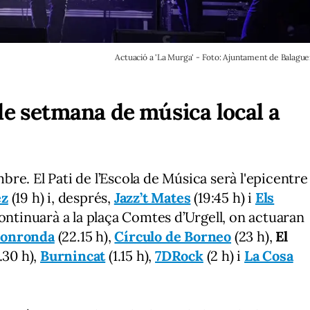
Actuació a 'La Murga' - Foto: Ajuntament de Balague
de setmana de música local a
re. El Pati de l’Escola de Música serà l'epicentre
ez
(19 h) i, després,
Jazz’t Mates
(19:45 h)
i
Els
continuarà a la plaça Comtes d’Urgell, on actuaran
onronda
(22.15 h),
Círculo de Borneo
(23 h),
El
.30 h),
Burnincat
(1.15 h),
7DRock
(2 h) i
La Cosa