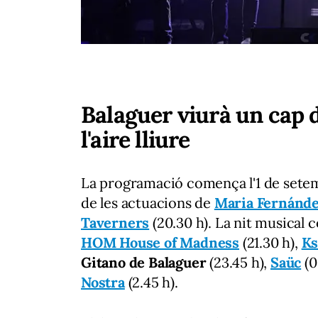
Balaguer viurà un cap 
l'aire lliure
La programació comença l'1 de setemb
de les actuacions de
Maria Fernánd
Taverners
(20.30 h). La nit musical 
HOM House of Madness
(21.30 h),
Ks
Gitano de Balaguer
(23.45 h),
Saüc
(0
Nostra
(2.45 h).