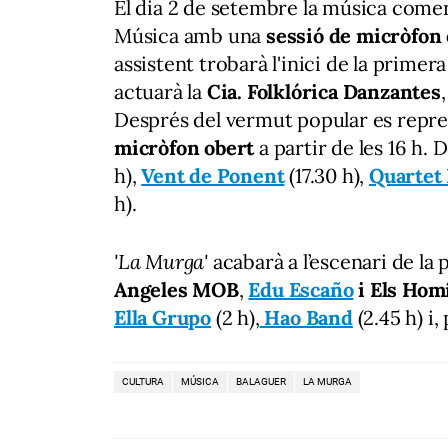
El dia 2 de setembre la música comença
Música amb una
sessió de micròfon
assistent trobarà l'inici de la primera
actuarà la
Cia. Folklórica Danzantes
Després del vermut popular es repr
micròfon obert
a partir de les 16 h.
h),
Vent de Ponent
(17.30 h),
Quartet
h).
'La Murga'
acabarà a l’escenari de la
Angeles MOB
,
Edu Escaño
i Els Hom
Ella Grupo
(2 h),
Hao Band
(2.45 h) i,
CULTURA
MÚSICA
BALAGUER
LA MURGA