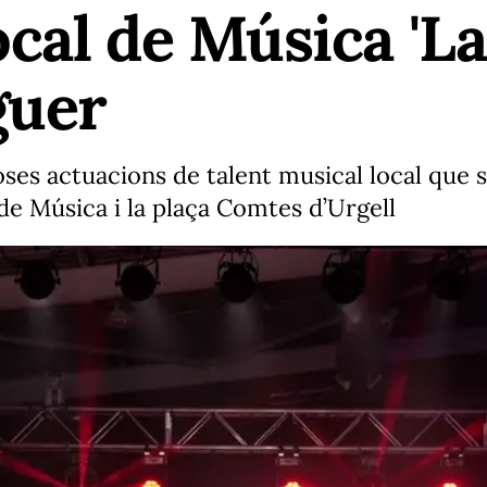
cal de Música 'L
guer
es actuacions de talent musical local que 
a de Música i la plaça Comtes d’Urgell