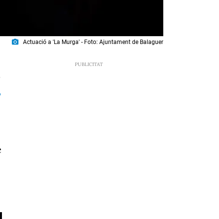
photo_camera
Actuació a 'La Murga' - Foto: Ajuntament de Balaguer
6
e