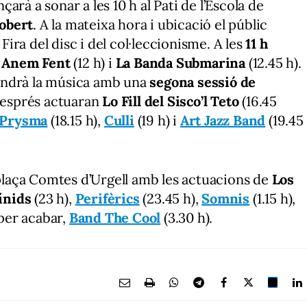
rà a sonar a les 10 h al Pati de l’Escola de
 obert
. A la mateixa hora i ubicació el públic
 Fira del disc i del col·leccionisme. A les
11 h
,
Anem Fent
(12 h) i
La Banda Submarina
(12.45 h).
endrà la música amb una
segona sessió de
 Després actuaran
Lo Fill del Sisco’l Teto
(16.45
 Prysma
(18.15 h),
Culli
(19 h) i
Art Jazz Band
(19.45
 plaça Comtes d’Urgell amb les actuacions de
Los
ínids
(23 h),
Perifèrics
(23.45 h),
Somnis
(1.15 h),
 per acabar,
Band The Cool
(3.30 h).