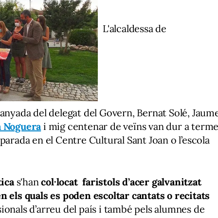
L'alcaldessa de
yada del delegat del Govern, Bernat Solé,
Jaum
a Noguera
i mig centenar de veïns van dur a term
a parada en
el Centre Cultural Sant Joan o l’escola
tica
s'han
col·locat faristols d’acer galvanitzat
n els quals es poden escoltar cantats o recitats
ionals d’arreu del país i també pels alumnes de