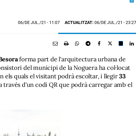
photo_camera
06/DE JUL./21
- 11:07
ACTUALITZAT:
06/DE JUL./21 - 23:2
Besora
forma part de l'arquitectura urbana de
consistori del municipi de la Noguera ha col·locat
 els quals el visitant podrà escoltar, i llegir
33
 a través d'un codi QR que podrà carregar amb el