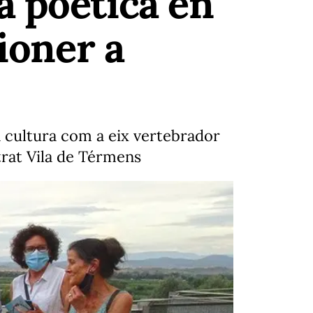
a poètica en
pioner a
la cultura com a eix vertebrador
strat Vila de Térmens