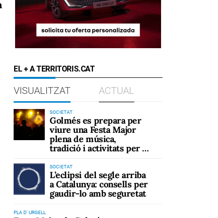
a
EL + A TERRITORIS.CAT
VISUALITZAT
ACTUAL
SOCIETAT
Golmés es prepara per
viure una Festa Major
plena de música,
tradició i activitats per a
tots els públics
SOCIETAT
L’eclipsi del segle arriba
a Catalunya: consells per
gaudir-lo amb seguretat
PLA D' URGELL