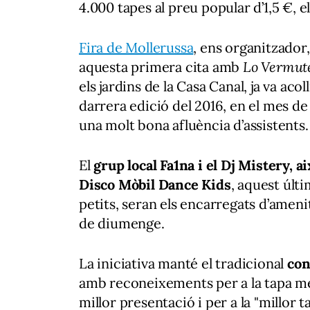
4.000 tapes al preu popular d’1,5 €, 
Fira de Mollerussa
, ens organitzador,
aquesta primera cita amb
Lo Vermut
els jardins de la Casa Canal, ja va acol
darrera edició del 2016, en el mes d
una molt bona afluència d’assistents.
El
grup local Fa1na i el Dj Mistery, 
Disco Mòbil Dance Kids
, aquest últi
petits, seran els encarregats d’ameni
de diumenge.
La iniciativa manté el tradicional
con
amb reconeixements per a la tapa mé
millor presentació i per a la "millor ta