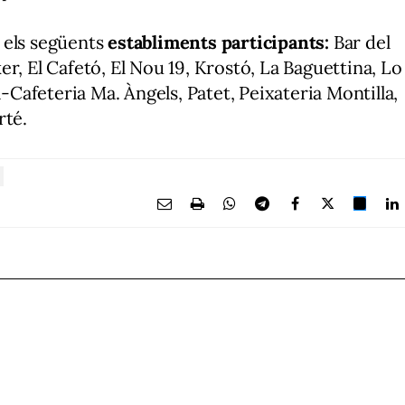
 els següents
establiments participants:
Bar del
r, El Cafetó, El Nou 19, Krostó, La Baguettina, Lo
a-Cafeteria Ma. Àngels, Patet, Peixateria Montilla,
rté.