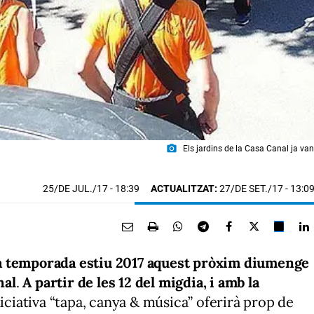
photo_camera
Els jardins de la Casa Canal ja van
25/DE JUL./17
- 18:39
ACTUALITZAT:
27/DE SET./17 - 13:0
a temporada estiu 2017 aquest pròxim diumenge
nal
.
A partir de les 12 del migdia, i amb la
niciativa “tapa, canya & música” oferirà prop de