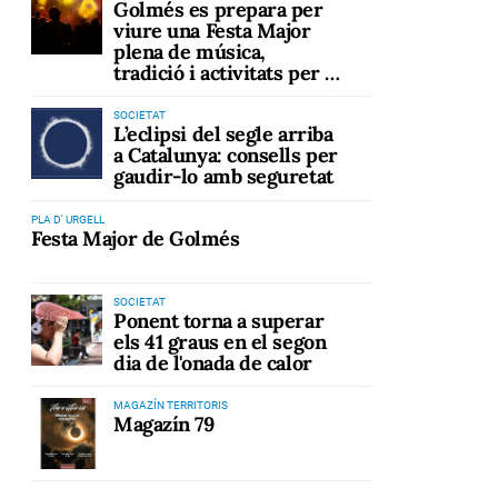
Golmés es prepara per
viure una Festa Major
plena de música,
tradició i activitats per a
tots els públics
SOCIETAT
L’eclipsi del segle arriba
a Catalunya: consells per
gaudir-lo amb seguretat
PLA D' URGELL
Festa Major de Golmés
SOCIETAT
Ponent torna a superar
els 41 graus en el segon
dia de l'onada de calor
MAGAZÍN TERRITORIS
Magazín 79