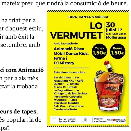
el mateix preu que tindrà la consumició de beure.
 ha triat per a
et
d’aquest estiu,
lir amb èxit la
e setembre, amb
així com Animació
m per a als més
tzar la trobada
curs de tapes,
s popular, la de
pa".