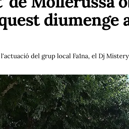
’ de Mollerussa o
quest diumenge a
i l'actuació del grup local Fa1na, el Dj Mist