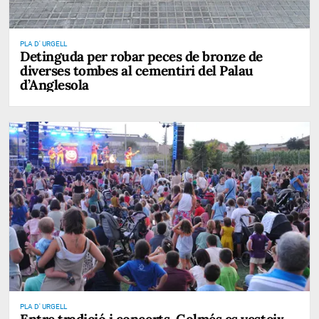
PLA D' URGELL
Detinguda per robar peces de bronze de
diverses tombes al cementiri del Palau
d’Anglesola
PLA D' URGELL
Entre tradició i concerts, Golmés es vesteix