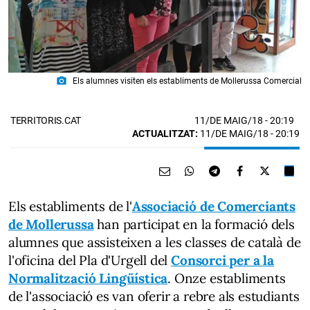
photo_camera
Els alumnes visiten els establiments de Mollerussa Comercial
11/DE MAIG/18
- 20:19
TERRITORIS.CAT
ACTUALITZAT:
11/DE MAIG/18 - 20:19
Els establiments de l'
Associació de Comerciants
de Mollerussa
han participat en la formació dels
alumnes que assisteixen a les classes de català de
l'oficina del Pla d'Urgell del
Consorci per a la
Normalització Lingüística
. Onze establiments
de l'associació es van oferir a rebre als estudiants