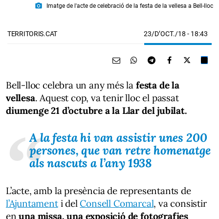
photo_camera
Imatge de l'acte de celebració de la festa de la vellesa a Bell-lloc
23/D’OCT./18
- 18:43
TERRITORIS.CAT
Bell-lloc celebra un any més la
festa de la
vellesa
. Aquest cop, va tenir lloc el passat
diumenge 21 d’octubre a la Llar del jubilat.
A la festa hi van assistir unes 200
persones, que van retre homenatge
als nascuts a l’any 1938
L’acte, amb la presència de representants de
l’Ajuntament
i del
Consell Comarcal
, va consistir
en
una missa, una exposició de fotografies