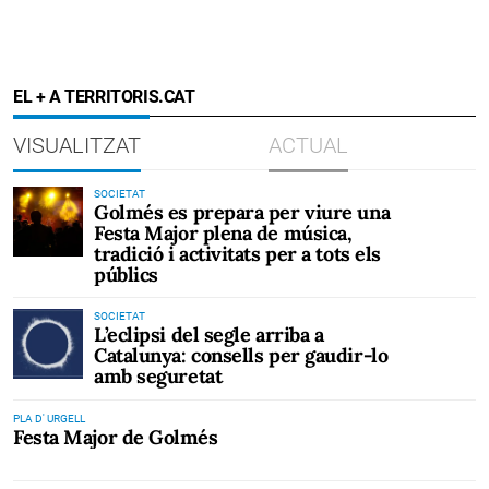
EL + A TERRITORIS.CAT
VISUALITZAT
ACTUAL
SOCIETAT
Golmés es prepara per viure una
Festa Major plena de música,
tradició i activitats per a tots els
públics
SOCIETAT
L’eclipsi del segle arriba a
Catalunya: consells per gaudir-lo
amb seguretat
PLA D' URGELL
Festa Major de Golmés