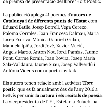
de premsa de presentació del llibre ‘Hort Poètic’.
La publicació aplega 41 poemes d'
autors de
Catalunya i de diferents punts de l'Estat
com
Eduard Batlle, Josep Borrell, Vega Cerezo,
Paloma Corrales, Joan Francesc Dalmau, Maria
Josep Escrivà, Mónica Gabriel i Galán,
Manuela Ipiña, Jordi Jové, Xavier Macià,
Àngels Marzo, Anton Not, Jordi Pàmias, Jaume
Pont, Carme Romia, Joan Rovira, Josep Maria
Sala-Valldaura, Jaume Suau, Josep Vallverdú i
Antònia Vicens com a poeta invitada.
Els autors tenen relació amb l'activitat
'Hort
poètic'
que es fa anualment des de l'any 2016 a
Bellvís per
unir la natura i els recitals de poesia
.
La vicepresidenta de l'IEI, Estefania Rufach, ha