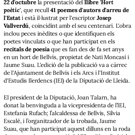
22 d'octubre
la presentació del
llibre
'Hort
poètic'
, que recull
41 poemes d'autors d'arreu de
l'Estat
i està il·lustrat per l'escriptor
Josep
Vallverdú
, coincidint amb el seu centenari. L'obra
inclou peces inèdites o que identifiquen els
poetes vinculats o que han participat en els
recitals de poesia
que es fan des de fa set anys
en un hort de Bellvís, propietat de Nati Moncasí i
Jaume Suau. L'edició de la publicació va a càrrec
de l'Ajuntament de Bellvís i els Arcs i l'Institut
d'Estudis Ilerdencs (IEI) de la Diputació de Lleida.
El president de la Diputació, Joan Talarn, ha
donat la benvinguda a la vicepresidenta de l’IEI,
Estefania Rufach; l’alcaldessa de Bellvís, Sílvia
Escalé, i l’organitzador de la trobada, Jaume
Suau, que han participat aquest dilluns en la roda