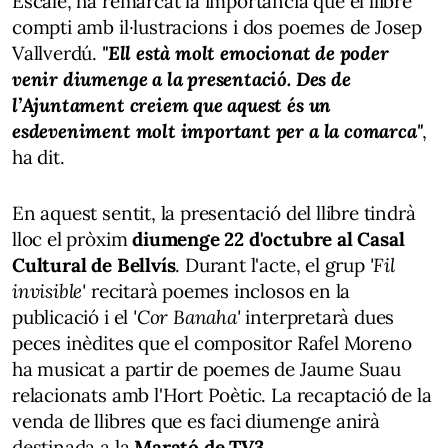
Escalé, ha remarcat la importància que el llibre
compti amb il·lustracions i dos poemes de Josep
Vallverdú.
"Ell està molt emocionat de poder
venir diumenge a la presentació. Des de
l’Ajuntament creiem que aquest és un
esdeveniment molt important per a la comarca"
,
ha dit.
En aquest sentit, la presentació del llibre tindrà
lloc el pròxim
diumenge 22 d'octubre al Casal
Cultural de Bellvís
. Durant l'acte, el grup
'Fil
invisible'
recitarà poemes inclosos en la
publicació i el
'Cor Banaha'
interpretarà dues
peces inèdites que el compositor Rafel Moreno
ha musicat a partir de poemes de Jaume Suau
relacionats amb l'Hort Poètic. La recaptació de la
venda de llibres que es faci diumenge anirà
destinada a la
Marató de TV3
.