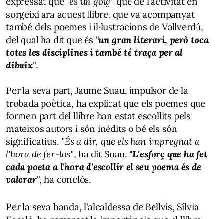
expressat que
"és un goig"
que de l'activitat en
sorgeixi ara aquest llibre, que va acompanyat
també dels poemes i il·lustracions de Vallverdú,
del qual ha dit que és
"un gran literari, però toca
totes les disciplines i també té traça per al
dibuix"
.
Per la seva part, Jaume Suau, impulsor de la
trobada poètica, ha explicat que els poemes que
formen part del llibre han estat escollits pels
mateixos autors i són inèdits o bé els són
significatius.
"És a dir, que els han impregnat a
l'hora de fer-los"
, ha dit Suau.
"L'esforç que ha fet
cada poeta a l'hora d'escollir el seu poema és de
valorar"
, ha conclòs.
Per la seva banda, l'alcaldessa de Bellvís, Sílvia