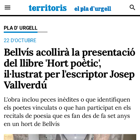
menu
search
PLA D' URGELL
22 D'OCTUBRE
Bellvís acollirà la presentació
del llibre 'Hort poètic',
il·lustrat per l'escriptor Josep
Vallverdú
L'obra inclou peces inèdites o que identifiquen
els poetes vinculats o que han participat en els
recitals de poesia que es fan des de fa set anys
en un hort de Bellvís