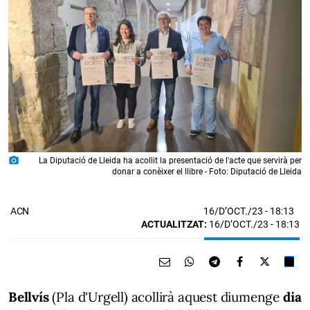
photo_camera
La Diputació de Lleida ha acollit la presentació de l'acte que servirà per
donar a conèixer el llibre - Foto: Diputació de Lleida
16/D’OCT./23
- 18:13
ACN
ACTUALITZAT:
16/D’OCT./23 - 18:13
Bellvís
(Pla d'Urgell) acollirà aquest diumenge
dia