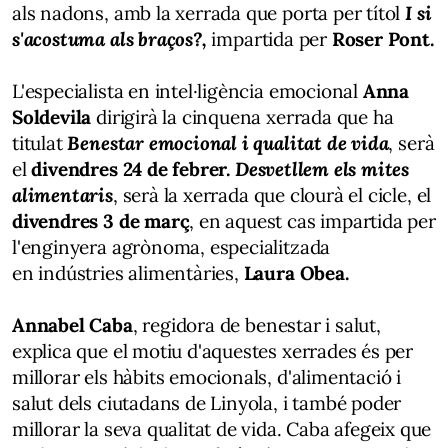
als nadons, amb la xerrada que porta per títol
I si
s'acostuma als braços?,
impartida per
Roser Pont.
L'especialista en intel·ligència emocional
Anna
Soldevila
dirigirà la cinquena xerrada que ha
titulat
Benestar emocional i qualitat de vida
, serà
el
divendres 24 de febrer.
Desvetllem els mites
alimentaris
, serà la xerrada que clourà el cicle, el
divendres 3 de març
, en aquest cas impartida per
l'enginyera agrònoma, especialitzada
en indústries alimentàries,
Laura Obea.
Annabel Caba
, regidora de benestar i salut,
explica que el motiu d'aquestes xerrades és per
millorar els hàbits emocionals, d'alimentació i
salut dels ciutadans de Linyola, i també poder
millorar la seva qualitat de vida. Caba afegeix que