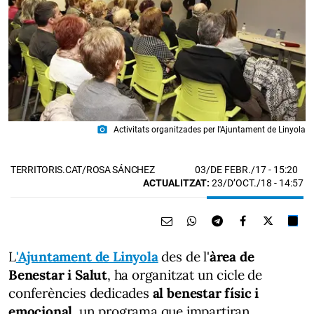
photo_camera
Activitats organitzades per l'Ajuntament de Linyola
03/DE FEBR./17
- 15:20
TERRITORIS.CAT/ROSA SÁNCHEZ
ACTUALITZAT:
23/D’OCT./18 - 14:57
L
'Ajuntament de Linyola
des de l'
àrea de
Benestar i Salut
, ha organitzat un cicle de
conferències dedicades
al benestar físic i
emocional,
un programa que impartiran