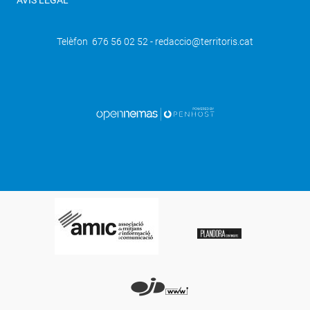
AVÍS LEGAL
Telèfon 676 56 02 52 - redaccio@territoris.cat
SEGÜENT
Una desena d'espècies de ratpenats
s'han adaptat a l'hàbitat de l'Estany
d'Ivars i Vila-sana