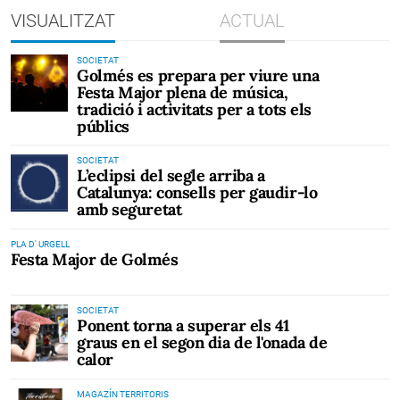
VISUALITZAT
ACTUAL
SOCIETAT
Golmés es prepara per viure una
Festa Major plena de música,
tradició i activitats per a tots els
públics
SOCIETAT
L’eclipsi del segle arriba a
Catalunya: consells per gaudir-lo
amb seguretat
PLA D' URGELL
Festa Major de Golmés
SOCIETAT
Ponent torna a superar els 41
graus en el segon dia de l'onada de
calor
MAGAZÍN TERRITORIS