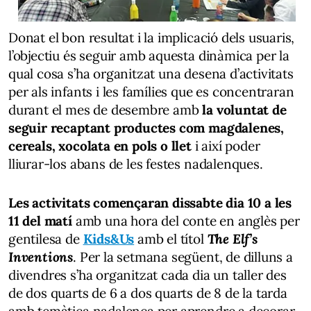
Donat el bon resultat i la implicació dels usuaris,
l’objectiu és seguir amb aquesta dinàmica per la
qual cosa s’ha organitzat una desena d’activitats
per als infants i les famílies que es concentraran
durant el mes de desembre amb
la voluntat de
seguir recaptant productes com magdalenes,
cereals, xocolata en pols o llet
i així poder
lliurar-los abans de les festes nadalenques.
Les activitats començaran dissabte dia 10 a les
11 del matí
amb una hora del conte en anglès per
gentilesa de
Kids&Us
amb el títol
The Elf’s
Inventions
. Per la setmana següent, de dilluns a
divendres s’ha organitzat cada dia un taller des
de dos quarts de 6 a dos quarts de 8 de la tarda
amb temàtica nadalenca per aprendre a decorar