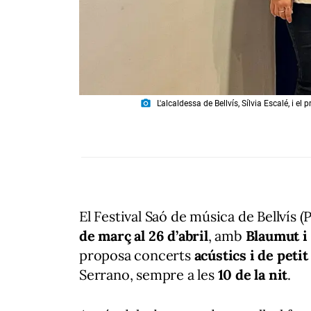
photo_camera
L'alcaldessa de Bellvís, Sílvia Escalé, i e
El Festival Saó de música de Bellvís (
de març al 26 d’abril
, amb
Blaumut i
proposa concerts
acústics i de peti
Serrano, sempre a les
10 de la nit
.