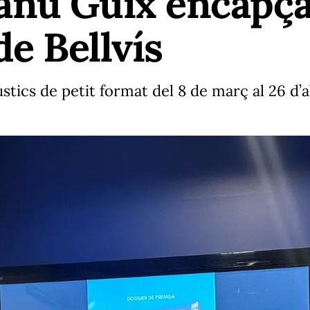
anu Guix encapça
de Bellvís
stics de petit format del 8 de març al 26 d’a