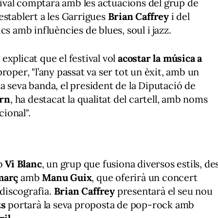
stival comptarà amb les actuacions del grup de
 establert a les Garrigues
Brian Caffrey
i del
cs amb influències de blues, soul i jazz.
a explicat que el festival vol
acostar la música a
roper, "l’any passat va ser tot un èxit, amb un
a seva banda, el president de la Diputació de
arn
, ha destacat la qualitat del cartell, amb noms
cional".
b
Vi Blanc
, un grup que fusiona diversos estils, de
març
amb
Manu Guix
, que oferirà un concert
 discografia.
Brian Caffrey
presentarà el seu nou
ts
portarà la seva proposta de pop-rock amb