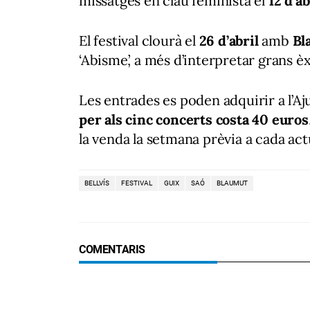
missatges en clau feminista el
12 d’ab
El festival clourà el
26 d’abril
amb
Bl
‘Abisme’, a més d’interpretar grans èxit
Les entrades es poden adquirir a l’Aju
per als cinc concerts costa 40 euros
la venda la setmana prèvia a cada act
BELLVÍS
FESTIVAL
GUIX
SAÓ
BLAUMUT
COMENTARIS