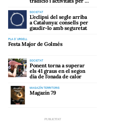
tradició i activitats per a
tots els públics
SOCIETAT
L’eclipsi del segle arriba
a Catalunya: consells per
gaudir-lo amb seguretat
PLA D' URGELL
Festa Major de Golmés
SOCIETAT
Ponent torna a superar
els 41 graus en el segon
dia de l'onada de calor
MAGAZÍN TERRITORIS
Magazín 79