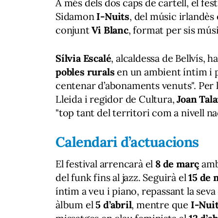
A més dels dos caps de cartell, el fe
Sidamon
I-Nuits
, del músic irlandès
conjunt
Vi Blanc
, format per sis músi
Sílvia Escalé
, alcaldessa de Bellvís, h
pobles rurals
en un ambient íntim i p
centenar d’abonaments venuts". Per l
Lleida i regidor de Cultura,
Joan Tal
"top tant del territori com a nivell na
Calendari d’actuacions
El festival arrencarà el
8 de març
am
del funk fins al jazz. Seguirà el
15 de 
íntim a veu i piano, repassant la seva
àlbum el
5 d’abril
, mentre que
I-Nui