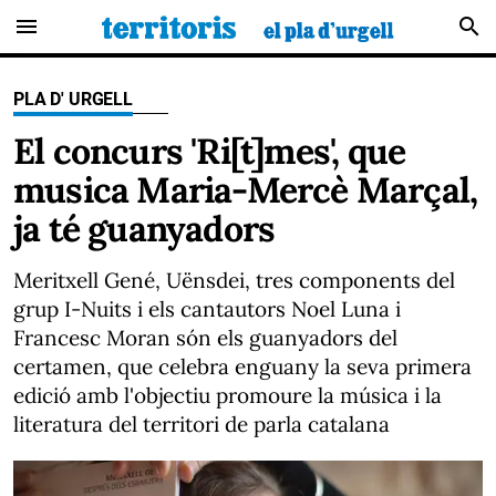
menu
search
PLA D' URGELL
El concurs 'Ri[t]mes', que
musica Maria-Mercè Marçal,
ja té guanyadors
Meritxell Gené, Uënsdei, tres components del
grup I-Nuits i els cantautors Noel Luna i
Francesc Moran són els guanyadors del
certamen, que celebra enguany la seva primera
edició amb l'objectiu promoure la música i la
literatura del territori de parla catalana