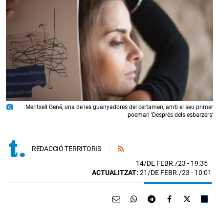
photo_camera
Meritxell Gené, una de les guanyadores del certamen, amb el seu primer
poemari 'Després dels esbarzers'
REDACCIÓ TERRITORIS
14/DE FEBR./23
- 19:35
ACTUALITZAT:
21/DE FEBR./23 - 10:01