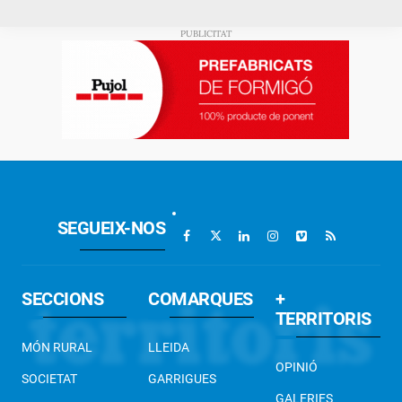
SEGUEIX-NOS
SECCIONS
COMARQUES
+
TERRITORIS
MÓN RURAL
LLEIDA
OPINIÓ
SOCIETAT
GARRIGUES
GALERIES