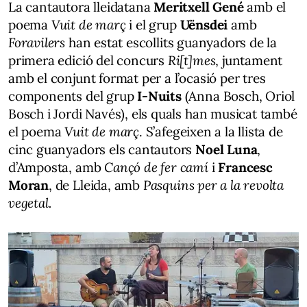
La cantautora lleidatana
Meritxell Gené
amb el
poema
Vuit de març
i el grup
Uënsdei
amb
Foravilers
han estat escollits guanyadors de la
primera edició del concurs
Ri[t]mes
, juntament
amb el conjunt format per a l’ocasió per tres
components del grup
I-Nuits
(Anna Bosch, Oriol
Bosch i Jordi Navés), els quals han musicat també
el poema
Vuit de març
. S’afegeixen a la llista de
cinc guanyadors els cantautors
Noel Luna
,
d’Amposta, amb
Cançó de fer camí
i
Francesc
Moran
, de Lleida, amb
Pasquins per a la revolta
vegetal.