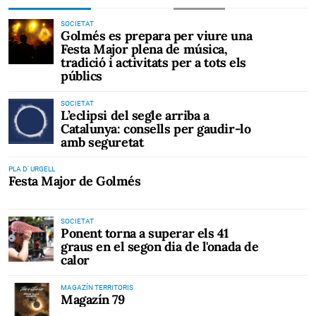
SOCIETAT
Golmés es prepara per viure una
Festa Major plena de música,
tradició i activitats per a tots els
públics
SOCIETAT
L’eclipsi del segle arriba a
Catalunya: consells per gaudir-lo
amb seguretat
PLA D' URGELL
Festa Major de Golmés
SOCIETAT
Ponent torna a superar els 41
graus en el segon dia de l'onada de
calor
MAGAZÍN TERRITORIS
Magazín 79