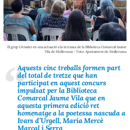
El grup Uënsdei en una actuació a la terrassa de la Biblioteca Comarcal Jaume
Vila de Mollerussa - Foto: Ajuntament de Mollerussa
Aquests cinc treballs formen part
del total de tretze que han
participat en aquest concurs
impulsat per la Biblioteca
Comarcal Jaume Vila que en
aquesta primera edició ret
homenatge a la poetessa nascuda a
Ivars d’Urgell, Maria Mercè
Marçal i Serra