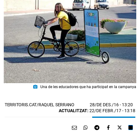
photo_camera
Una de les educadores que ha participat en la campanya
28/DE DES./16
- 13:20
TERRITORIS.CAT/RAQUEL SERRANO
ACTUALITZAT:
22/DE FEBR./17 - 13:18