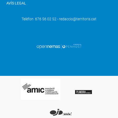
AVÍS LEGAL
Telèfon 676 56 02 52 - redaccio@territoris.cat
SEGÜENT
Els nens i nenes de Golmés celebren la
festa del Tió