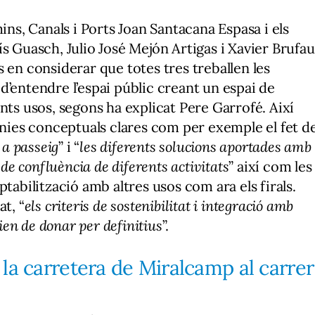
ins, Canals i Ports Joan Santacana Espasa i els
s Guasch, Julio José Mejón Artigas i Xavier Brufau
 en considerar que totes tres treballen les
d’entendre l’espai públic creant un espai de
nts usos, segons ha explicat Pere Garrofé. Així
línies conceptuals clares com per exemple el fet d
 a passeig
” i “
les diferents solucions aportades amb
 de confluència de diferents activitats
” així com les
tabilització amb altres usos com ara els firals.
t, “
els criteris de sostenibilitat i integració amb
rien de donar per definitius
”.
la carretera de Miralcamp al carrer