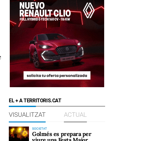
e
EL + A TERRITORIS.CAT
VISUALITZAT
ACTUAL
SOCIETAT
Golmés es prepara per
viure una Festa Major