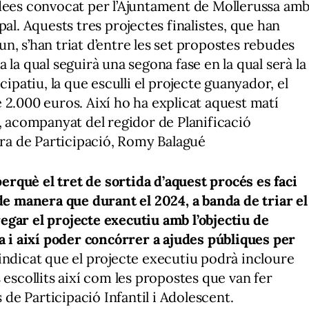
idees convocat per l’Ajuntament de Mollerussa am
pal. Aquests tres projectes finalistes, que han
n, s’han triat d’entre les set propostes rebudes
 la qual seguirà una segona fase en la qual serà la
cipatiu, la que esculli el projecte guanyador, el
 2.000 euros. Així ho ha explicat aquest matí
a, acompanyat del regidor de Planificació
dora de Participació, Romy Balagué
perquè el tret de sortida d’aquest procés es faci
 de manera que durant el 2024, a banda de triar el
gar el projecte executiu amb l’objectiu de
ra i així poder concórrer a ajudes públiques per
indicat que el projecte executiu podrà incloure
 escollits així com les propostes que van fer
s de Participació Infantil i Adolescent.