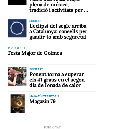
plena de música,
tradició i activitats per a
tots els públics
SOCIETAT
L’eclipsi del segle arriba
a Catalunya: consells per
gaudir-lo amb seguretat
PLA D' URGELL
Festa Major de Golmés
SOCIETAT
Ponent torna a superar
,
els 41 graus en el segon
dia de l'onada de calor
MAGAZÍN TERRITORIS
Magazín 79