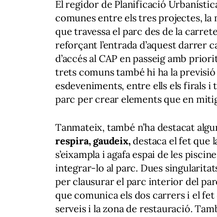
El regidor de Planificació Urbanística
comunes entre els tres projectes, la 
que travessa el parc des de la carret
reforçant l’entrada d’aquest darrer c
d’accés al CAP en passeig amb priorit
trets comuns també hi ha la previsió d’
esdeveniments, entre ells els firals i
parc per crear elements que en mitig
Tanmateix, també n’ha destacat alguns
respira, gaudeix,
destaca el fet que l
s’eixampla i agafa espai de les pisci
integrar-lo al parc. Dues singularita
per clausurar el parc interior del parc 
que comunica els dos carrers i el fet 
serveis i la zona de restauració. Tamb