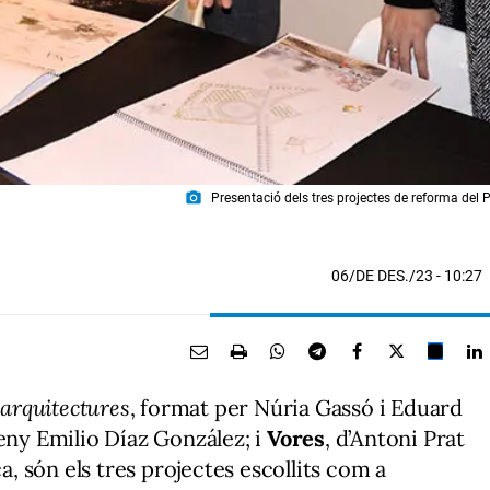
photo_camera
Presentació dels tres projectes de reforma del
06/DE DES./23
- 10:27
arquitectures
, format per Núria Gassó i Eduard
leny Emilio Díaz González; i
Vores
, d’Antoni Prat
ca, són els tres projectes escollits com a