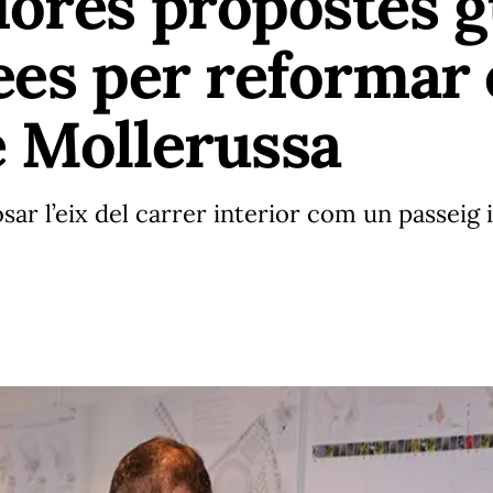
ores propostes g
ees per reformar 
e Mollerussa
osar l’eix del carrer interior com un passeig i