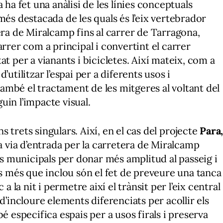
 ha fet una anàlisi de les línies conceptuals
més destacada de les quals és l’eix vertebrador
era de Miralcamp fins al carrer de Tarragona,
arrer com a principal i convertint el carrer
at per a vianants i bicicletes. Així mateix, com a
utilitzar l’espai per a diferents usos i
 també el tractament de les mitgeres al voltant del
uin l’impacte visual.
 trets singulars. Així, en el cas del projecte
Para
a via d’entrada per la carretera de Miralcamp
nes municipals per donar més amplitud al passeig i
ts més que inclou són el fet de preveure una tanca
a la nit i permetre així el trànsit per l’eix central
d’incloure elements diferenciats per acollir els
é especifica espais per a usos firals i preserva