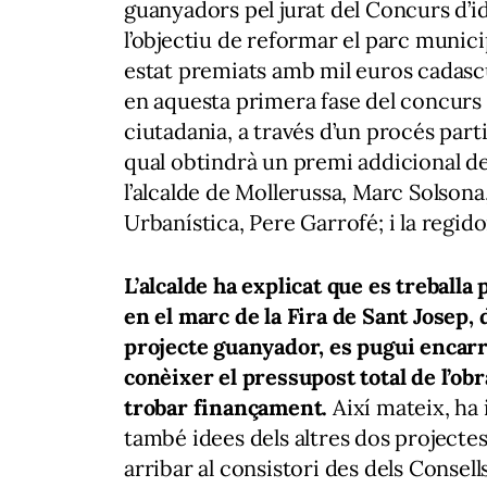
guanyadors pel jurat del Concurs d’
l’objectiu de reformar el parc munici
estat premiats amb mil euros cadascu
en aquesta primera fase del concurs a
ciutadania, a través d’un procés parti
qual obtindrà un premi addicional de
l’alcalde de Mollerussa, Marc Solson
Urbanística, Pere Garrofé; i la regi
L’alcalde ha explicat que es treballa 
en el marc de la Fira de Sant Josep,
projecte guanyador, es pugui encarre
conèixer el pressupost total de l’ob
trobar finançament.
Així mateix, ha 
també idees dels altres dos projectes
arribar al consistori des dels Consell