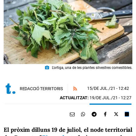
photo_camera
L'ortiga, una de les plantes silvestres comestibles.
15/DE JUL./21
- 12:42
REDACCIÓ TERRITORIS
ACTUALITZAT:
19/DE JUL./21 - 12:27
El pròxim dilluns 19 de juliol, el node territorial