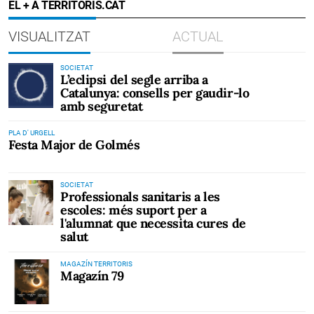
EL + A TERRITORIS.CAT
VISUALITZAT
ACTUAL
SOCIETAT
L’eclipsi del segle arriba a
Catalunya: consells per gaudir-lo
amb seguretat
PLA D' URGELL
Festa Major de Golmés
SOCIETAT
Professionals sanitaris a les
escoles: més suport per a
l'alumnat que necessita cures de
salut
MAGAZÍN TERRITORIS
Magazín 79