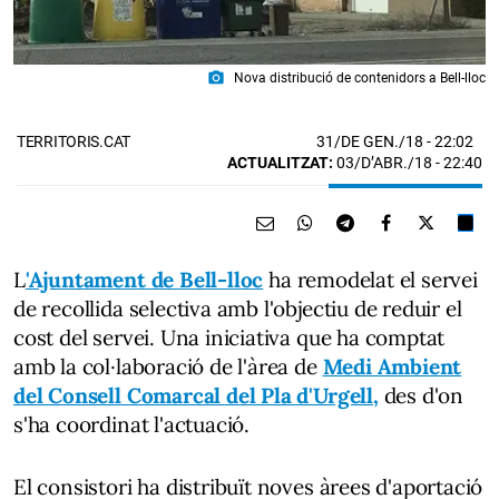
photo_camera
Nova distribució de contenidors a Bell-lloc
31/DE GEN./18
- 22:02
TERRITORIS.CAT
ACTUALITZAT:
03/D’ABR./18 - 22:40
L
'Ajuntament de Bell-lloc
ha remodelat el servei
de recollida selectiva amb l'objectiu de reduir el
cost del servei. Una iniciativa que ha comptat
amb la col·laboració de l'àrea de
Medi Ambient
del Consell Comarcal del Pla d'Urgell,
des d'on
s'ha coordinat l'actuació.
El consistori ha distribuït noves àrees d'aportació