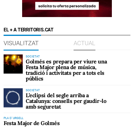
EL + A TERRITORIS.CAT
VISUALITZAT
ACTUAL
SOCIETAT
Golmés es prepara per viure una
Festa Major plena de música,
tradició i activitats per a tots els
públics
SOCIETAT
L’eclipsi del segle arriba a
Catalunya: consells per gaudir-lo
amb seguretat
PLA D' URGELL
Festa Major de Golmés