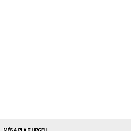
MÉS A PLA D' URGELL