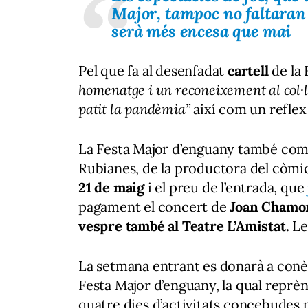
Major, tampoc no faltaran 
serà més encesa que mai
Pel que fa al desenfadat
cartell
de la 
homenatge i un reconeixement al col·le
patit la pandèmia”
així com un reflex
La Festa Major d’enguany també comp
Rubianes, de la productora del còmic 
21 de maig
i el preu de l’entrada, que
pagament el concert de
Joan Chamor
vespre també al Teatre L’Amistat.
Le
La setmana entrant es donarà a conèi
Festa Major d’enguany, la qual reprè
quatre dies d’activitats concebudes p