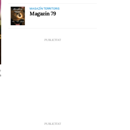
MAGAZÍN TERRITORIS
Magazín 79
e
a