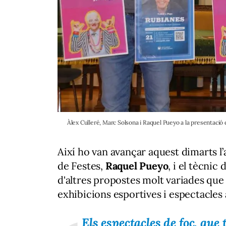
Àlex Culleré, Marc Solsona i Raquel Pueyo a la presentació 
Així ho van avançar aquest dimarts l’
de Festes,
Raquel Pueyo
, i el tècnic d
d'altres propostes molt variades que
exhibicions esportives i espectacles 
Els espectacles de foc, que