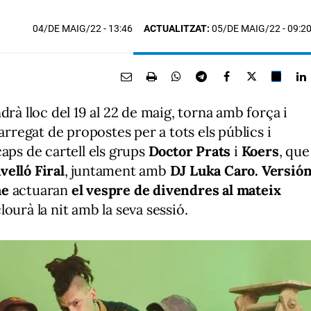
04/DE MAIG/22
- 13:46
ACTUALITZAT:
05/DE MAIG/22 - 09:2
drà lloc del 19 al 22 de maig, torna amb força i
regat de propostes per a tots els públics i
aps de cartell els grups
Doctor Prats
i
Koers
, que
avelló Firal
, juntament amb
DJ Luka Caro.
Versió
me
actuaran
el vespre de divendres al mateix
lourà la nit amb la seva sessió.