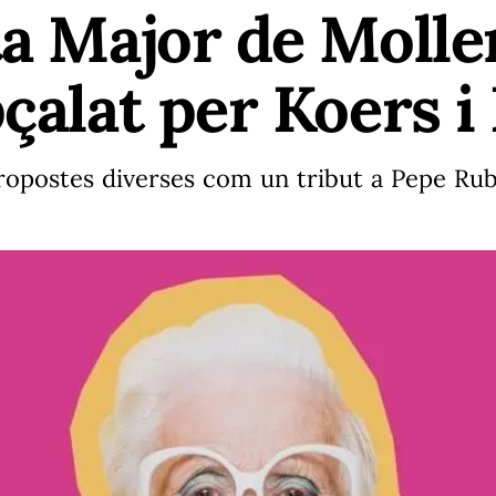
ta Major de Moll
pçalat per Koers i
opostes diverses com un tribut a Pepe Rubi