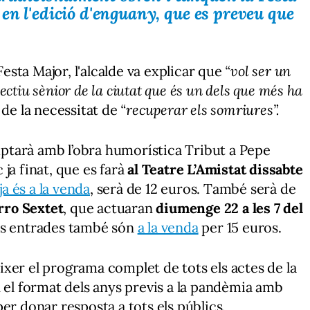
en l'edició d'enguany, que es preveu que
Festa Major, l'alcalde va explicar que
“vol ser un
ctiu sènior de la ciutat que és un dels que més ha
 de la necessitat de
“recuperar els somriures”.
tarà amb l’obra humorística Tribut a Pepe
ja finat, que es farà
al Teatre L’Amistat dissabte
ja és a la venda
, serà de 12 euros. També serà de
ro Sextet
, que actuaran
diumenge 22 a les 7 del
s entrades també són
a la venda
per 15 euros.
xer el programa complet de tots els actes de la
n el format dels anys previs a la pandèmia amb
er donar resposta a tots els públics.