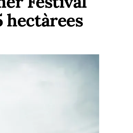
r Festival
5 hectàrees