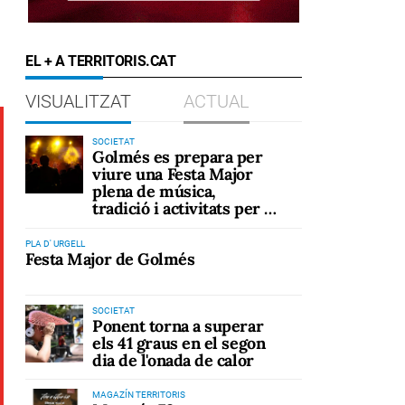
EL + A TERRITORIS.CAT
VISUALITZAT
ACTUAL
SOCIETAT
Golmés es prepara per
viure una Festa Major
plena de música,
tradició i activitats per a
tots els públics
PLA D' URGELL
Festa Major de Golmés
SOCIETAT
Ponent torna a superar
els 41 graus en el segon
dia de l'onada de calor
MAGAZÍN TERRITORIS