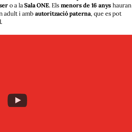
ser
o a la
Sala ONE
. Els
menors de 16 anys
hauran
n adult i amb
autorització paterna
, que es pot
.