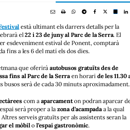
estival
està ultimant els darrers detalls per la
lebrarà el
22 i 23 de juny al Parc de la Serra
. El
imer esdeveniment estival de Ponent, comptarà
a fins a les 6 del matí els dos dies.
setmana que oferirà
autobusos gratuïts des de
ssa fins al Parc de la Serra
en horari
de les 11.30 
sts busos serà de cada 30 minuts aproximadament.
hectàrees
com a
aparcament
on podran aparcar d
 espai serà proper a la
zona d’acampada
a la qual
Altres serveis gratuïts per als assistents seran la
gar el mòbil
o
l’espai gastronòmic
.