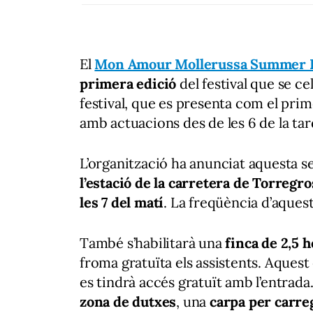
El
Mon Amour Mollerussa Summer F
primera edició
del festival que se ce
festival, que es presenta com el pr
amb actuacions des de les 6 de la tard
L’organització ha anunciat aquesta 
l’estació de la carretera de Torregro
les 7 del matí
. La freqüència d’aque
També s’habilitarà una
finca de 2,5 
froma gratuïta els assistents. Aquest
es tindrà accés gratuït amb l’entrada. 
zona de dutxes
, una
carpa per carre