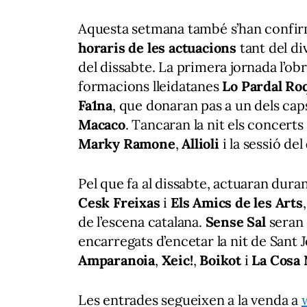
Aquesta setmana també s’han confir
horaris de les actuacions
tant del d
del dissabte. La primera jornada l’obr
formacions lleidatanes
Lo
Pardal Ro
Fa1na
, que donaran pas a un dels caps
Macaco
. Tancaran la nit els concert
Marky Ramone
,
Allioli
i la sessió del
Pel que fa al dissabte, actuaran duran
Cesk Freixas
i
Els Amics de les Arts
de l’escena catalana.
Sense Sal
seran 
encarregats d’encetar la nit de Sant
Amparanoia
,
Xeic!
,
Boikot
i
La Cosa 
Les entrades segueixen a la venda a