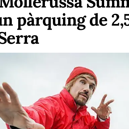
ollerussa Summe
un pàrquing de 2,
 Serra