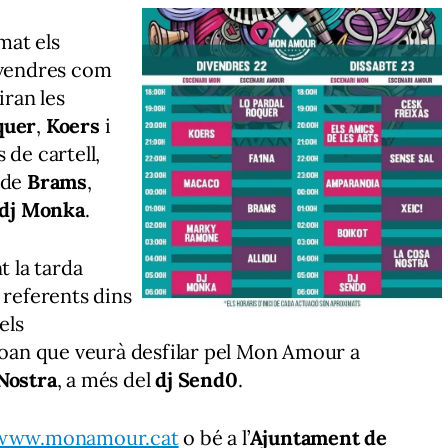
mat els
ivendres com
iran les
quer
,
Koers
i
 de cartell,
s de
Brams
,
dj Monka
.
t la tarda
, referents dins
els
 Joan que veurà desfilar pel Mon Amour a
Nostra
, a més del
dj
Send0
.
www.monamour.cat
o bé a l’
Ajuntament de