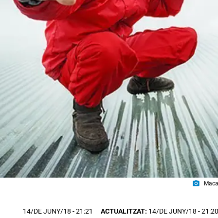
photo_camera
Macac
14/DE JUNY/18
- 21:21
ACTUALITZAT:
14/DE JUNY/18 - 21:2