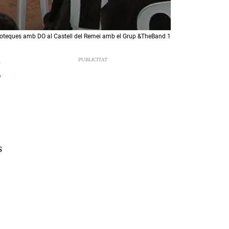
ioteques amb DO al Castell del Remei amb el Grup &TheBand 1
7
s