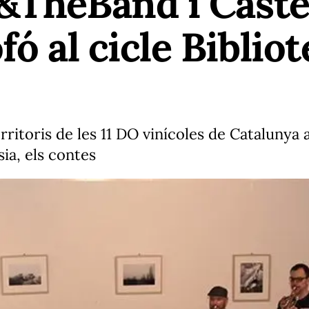
&TheBand i Caste
fó al cicle Bibli
rritoris de les 11 DO vinícoles de Catalunya a
sia, els contes