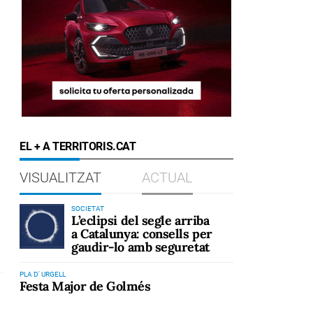
EL + A TERRITORIS.CAT
VISUALITZAT
ACTUAL
SOCIETAT
L’eclipsi del segle arriba
a Catalunya: consells per
gaudir-lo amb seguretat
PLA D' URGELL
Festa Major de Golmés