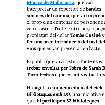
Música de Mollerussa
, que van
interpretar un repertori de
bandes
sonores del cinema
, que va sorpren
el prop d'un centenar de persones q
van assistir a l'acte. Entre peça i peça
propietari del celler
Tomàs Cusiné v
fer una breu introducció del tast de
vins
que es van presentar en l'acte.
El públic que va assistir a l'acte es
va
trobar envoltat per l'obra de Sarah 
Terra Endins
i que es pot
visitar fins
Ha sigut la
cinquena edició del cicle
Biblioteques amb DO
, una iniciativa e
qual
hi participen 53 biblioteques