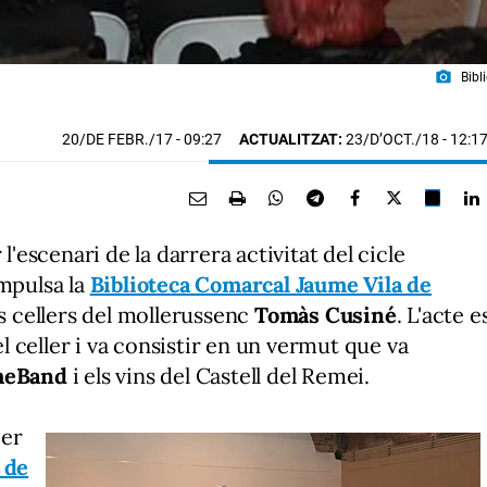
photo_camera
Bibl
20/DE FEBR./17
- 09:27
ACTUALITZAT:
23/D’OCT./18 - 12:1
 l'escenari de la darrera activitat del cicle
impulsa la
Biblioteca Comarcal Jaume Vila de
els cellers del mollerussenc
Tomàs Cusiné
. L'acte e
l celler i va consistir en un vermut que va
heBand
i els vins del Castell del Remei.
per
 de