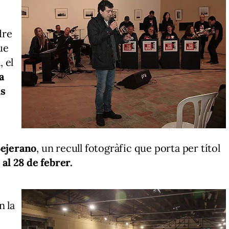
dre
ue
, el
a
ls
Bejerano
, un recull fotogràfic que porta per títol
 al 28 de febrer.
n la