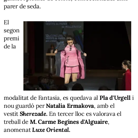
parer de seda.
El
segon
premi
de la
modalitat de Fantasia, es quedava al
Pla d'Urgell
i
nou guardó per
Natalia
Ermakova
, amb el
vestit
Sherezade
.
En tercer lloc es valorava el
treball de
M. Carme
Begines
d'Alguaire
,
anomenat
Luxe Oriental.