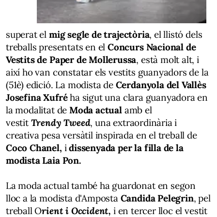
superat el
mig segle de trajectòria
, el llistó dels
treballs presentats en el
Concurs Nacional de
Vestits de Paper de Mollerussa
, està molt alt, i
així ho van constatar els vestits guanyadors de la
(51è) edició. La modista de
Cerdanyola del Vallès
Josefina
Xufré
ha sigut una clara guanyadora en
la modalitat de
Moda actual
amb el
vestit
Trendy
Tweed
, una
extraordinària
i
creativa pesa versàtil inspirada en el treball de
Coco
Chanel
,
i
dissenyada per la filla de la
modista Laia
Pon
.
La moda actual també ha guardonat en segon
lloc a la modista d'Amposta
Candida
Pelegrin
, pel
treball O
rient i Occident,
i en tercer lloc el vestit