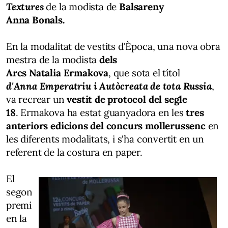
Textures
de la modista de
Balsareny
Anna
Bonals
.
En la modalitat de vestits d'Època, una nova obra
mestra de la modista
dels
Arcs
Natalia
Ermakova
, que sota el títol
d'Anna
Emperatriu
i
Autòcreata
de tota
Russia
,
va recrear un
vestit de protocol del segle
18
.
Ermakova
ha estat guanyadora en les
tres
anteriors edicions del concurs mollerussenc
en
les diferents modalitats, i s'ha convertit en un
referent de la costura en paper.
El
segon
premi
en la