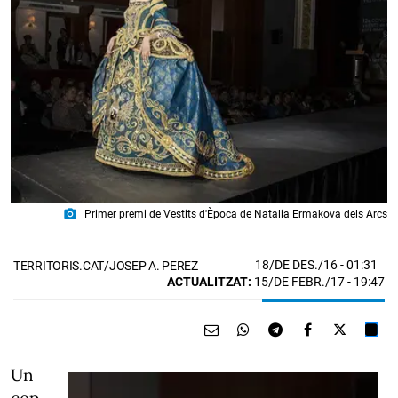
photo_camera
Primer premi de Vestits d'Època de Natalia Ermakova dels Arcs
18/DE DES./16
- 01:31
TERRITORIS.CAT/JOSEP A. PEREZ
ACTUALITZAT:
15/DE FEBR./17 - 19:47
Un