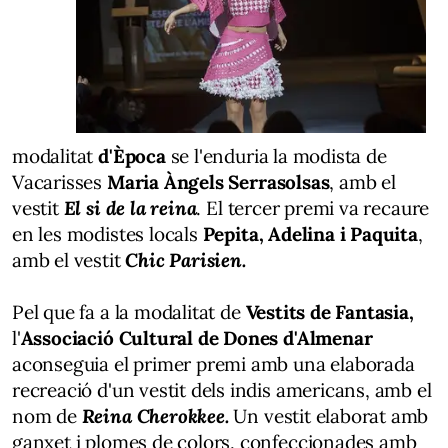
modalitat
d'Època
se l'enduria la modista de
Vacarisses
Maria Àngels
Serrasolsas
, amb el
vestit
El si de la reina
. El tercer premi va recaure
en les modistes locals
Pepita
, Adelina i
Paquita
,
amb el vestit
Chic
Parisien
.
Pel que fa a la modalitat de
Vestits de Fantasia,
l'
Associació Cultural de Dones d'Almenar
aconseguia el primer premi amb una elaborada
recreació d'un vestit dels indis americans, amb el
nom de
Reina
Cherokkee
.
Un vestit elaborat amb
ganxet i plomes de colors, confeccionades amb