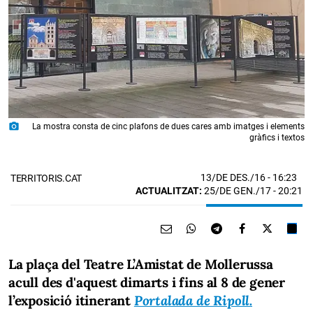
photo_camera
La mostra consta de cinc plafons de dues cares amb imatges i elements
gràfics i textos
13/DE DES./16
- 16:23
TERRITORIS.CAT
ACTUALITZAT:
25/DE GEN./17 - 20:21
La plaça del Teatre L’Amistat de Mollerussa
acull des d'aquest dimarts i fins al 8 de gener
l’exposició itinerant
Portalada de Ripoll.