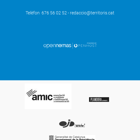
Telèfon 676 56 02 52 - redaccio@territoris.cat
SEGÜENT
La biblioteca de Mollerussa ret
homenatge dijous a Bob Dylan
maridant música en acústic i cervesa