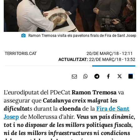
photo_camera
Ramon Tremosa visita els pavellons firals de Fira de Sant Josep
20/DE MARÇ/18
- 12:11
TERRITORIS.CAT
ACTUALITZAT:
22/DE MARÇ/18 - 13:52
L'eurodiputat del PDeCat
Ramon Tremosa
va
assegurar que
Catalunya creix malgrat les
dificultat
s
durant la
cloenda
de la
Fira de Sant
Josep
de Mollerussa d'ahir.
Veus un país dinàmic,
tot i no disposar de les millors polítiques fiscals,
ni de les millors infraestructures ni condicions