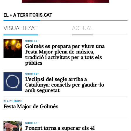
EL + A TERRITORIS.CAT
VISUALITZAT
ACTUAL
SOCIETAT
Golmés es prepara per viure una
Festa Major plena de música,
tradició i activitats per a tots els
públics
SOCIETAT
L’eclipsi del segle arriba a
Catalunya: consells per gaudir-lo
amb seguretat
PLA D' URGELL
Festa Major de Golmés
SOCIETAT
Ponent torna a superar els 41