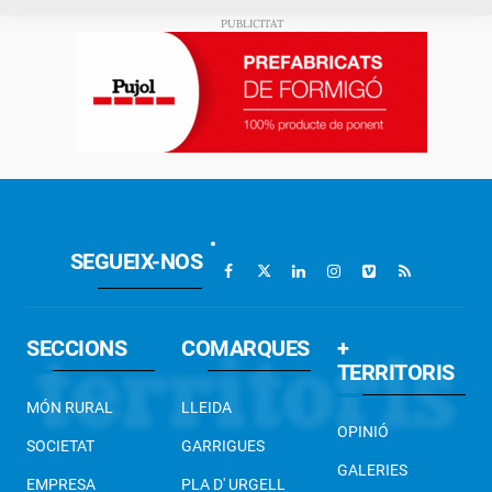
SEGUEIX-NOS
SECCIONS
COMARQUES
+
TERRITORIS
MÓN RURAL
LLEIDA
OPINIÓ
SOCIETAT
GARRIGUES
GALERIES
EMPRESA
PLA D' URGELL