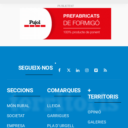
SEGUEIX-NOS
SECCIONS
COMARQUES
+
TERRITORIS
MÓN RURAL
LLEIDA
OPINIÓ
SOCIETAT
GARRIGUES
GALERIES
EMPRESA
PLA D' URGELL