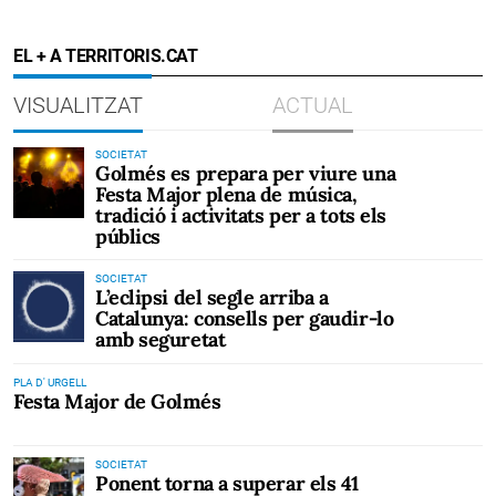
EL + A TERRITORIS.CAT
VISUALITZAT
ACTUAL
SOCIETAT
Golmés es prepara per viure una
Festa Major plena de música,
tradició i activitats per a tots els
públics
SOCIETAT
L’eclipsi del segle arriba a
Catalunya: consells per gaudir-lo
amb seguretat
PLA D' URGELL
Festa Major de Golmés
SOCIETAT
Ponent torna a superar els 41