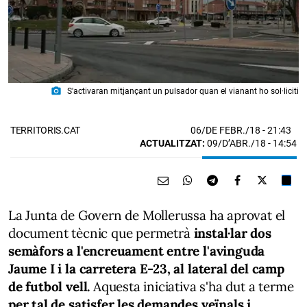
photo_camera
S'activaran mitjançant un pulsador quan el vianant ho sol·liciti
06/DE FEBR./18
- 21:43
TERRITORIS.CAT
ACTUALITZAT:
09/D’ABR./18 - 14:54
La Junta de Govern de Mollerussa ha aprovat el
document tècnic que permetrà
instal·lar dos
semàfors a l'encreuament entre l'avinguda
Jaume I i la carretera E-23, al lateral del camp
de futbol vell.
Aquesta iniciativa s'ha dut a terme
per tal de satisfer les demandes veïnals i