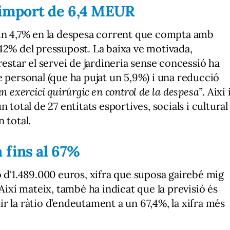
 import de 6,4 MEUR
’un 4,7% en la despesa corrent que compta amb
42% del pressupost. La baixa ve motivada,
restar el servei de jardineria sense concessió ha
e personal (que ha pujat un 5,9%) i una reducció
n exercici quirúrgic en control de la despesa”
. Així 
 total de 27 entitats esportives, socials i cultural
 total.
 fins al 67%
ó d'1.489.000 euros, xifra que suposa gairebé mig
 Així mateix, també ha indicat que la previsió és
r la ràtio d’endeutament a un 67,4%, la xifra més