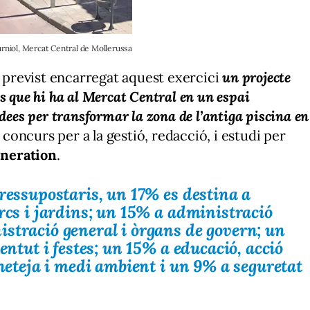
urniol, Mercat Central de Mollerussa
é previst encarregat aquest exercici
un projecte
s que hi ha al Mercat Central en un espai
dees per transformar la zona de l’antiga piscina en
oncurs per a la gestió, redacció, i estudi per
neration
.
pressupostaris, un 17% es destina a
arcs i jardins; un 15% a administració
stració general i òrgans de govern; un
ventut i festes; un 15% a educació, acció
 neteja i medi ambient i un 9% a seguretat