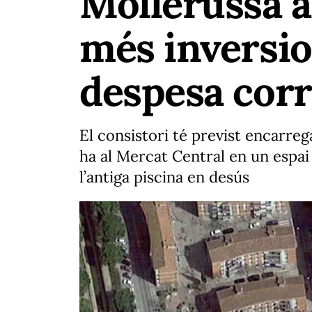
Mollerussa a
més inversion
despesa cor
El consistori té previst encarre
ha al Mercat Central en un espai
l’antiga piscina en desús