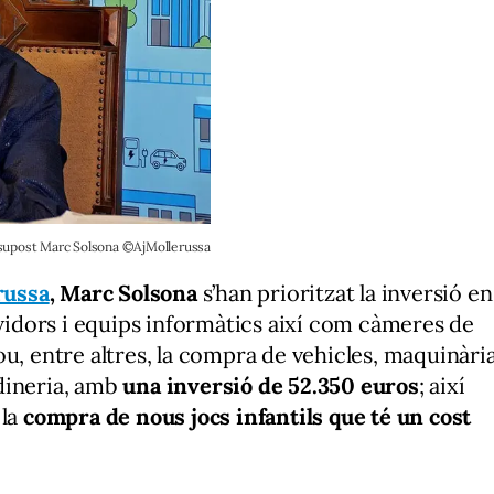
supost Marc Solsona ©AjMollerussa
russa
, Marc Solsona
s’han prioritzat la inversió en
idors i equips informàtics així com càmeres de
u, entre altres, la compra de vehicles, maquinàri
ardineria, amb
una inversió de 52.350 euros
; així
 la
compra de nous jocs infantils que té un cost