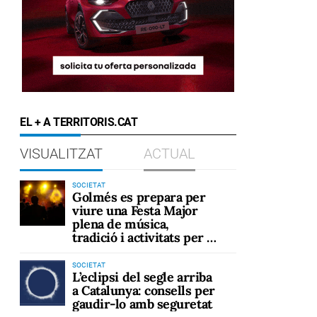
EL + A TERRITORIS.CAT
VISUALITZAT
ACTUAL
SOCIETAT
Golmés es prepara per
viure una Festa Major
plena de música,
tradició i activitats per a
tots els públics
SOCIETAT
L’eclipsi del segle arriba
a Catalunya: consells per
gaudir-lo amb seguretat