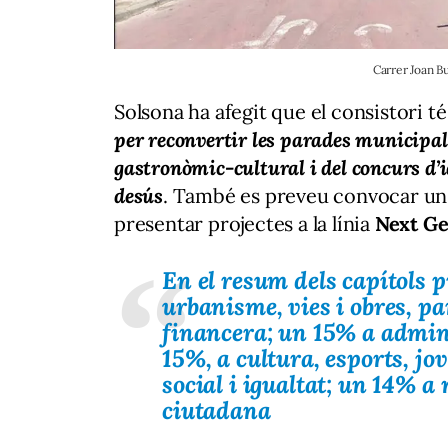
Carrer Joan B
Solsona ha afegit que el consistori t
per reconvertir les parades municipal
gastronòmic-cultural i del concurs d’i
desús
. També es preveu convocar un c
presentar projectes a la línia
Next Ge
En el resum dels capítols 
urbanisme, vies i obres, p
financera; un 15% a admini
15%, a cultura, esports, jo
social i igualtat; un 14% a
ciutadana