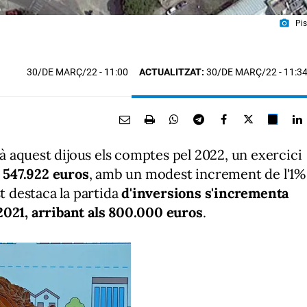
photo_camera
Pis
30/DE MARÇ/22
- 11:00
ACTUALITZAT:
30/DE MARÇ/22 - 11:3
 aquest dijous els comptes pel 2022, un exercici
. 547.922 euros
, amb un modest increment de l'1%
st destaca la partida
d'inversions s'incrementa
2021, arribant als 800.000 euros
.