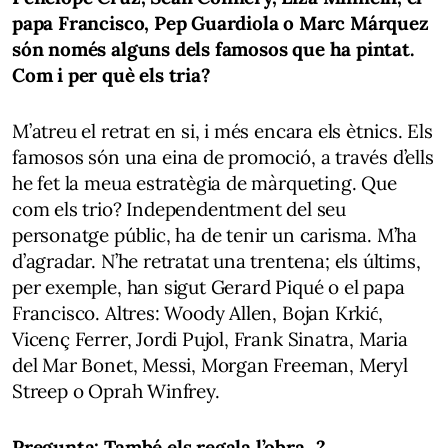
papa Francisco, Pep Guardiola o Marc Márquez
són només alguns dels famosos que ha pintat.
Com i per què els tria?
M’atreu el retrat en si, i més encara els ètnics. Els
famosos són una eina de promoció, a través d’ells
he fet la meua estratègia de màrqueting. Que
com els trio? Independentment del seu
personatge públic, ha de tenir un carisma. M’ha
d’agradar. N’he retratat una trentena; els últims,
per exemple, han sigut Gerard Piqué o el papa
Francisco. Altres: Woody Allen, Bojan Krkić,
Vicenç Ferrer, Jordi Pujol, Frank Sinatra, Maria
del Mar Bonet, Messi, Morgan Freeman, Meryl
Streep o Oprah Winfrey.
Pregunta: També els regala l’obra...?