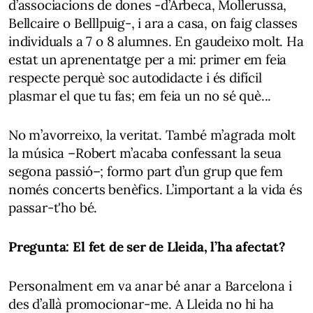
d’associacions de dones -d’Arbeca, Mollerussa,
Bellcaire o Belllpuig-, i ara a casa, on faig classes
individuals a 7 o 8 alumnes. En gaudeixo molt. Ha
estat un aprenentatge per a mi: primer em feia
respecte perquè soc autodidacte i és difícil
plasmar el que tu fas; em feia un no sé què...
No m’avorreixo, la veritat. També m’agrada molt
la música –Robert m’acaba confessant la seua
segona passió–; formo part d’un grup que fem
només concerts benèfics. L’important a la vida és
passar-t'ho bé.
Pregunta: El fet de ser de Lleida, l’ha afectat?
Personalment em va anar bé anar a Barcelona i
des d’allà promocionar-me. A Lleida no hi ha