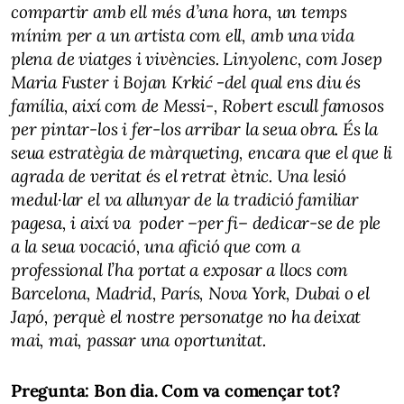
compartir amb ell més d’una hora, un temps
mínim per a un artista com ell, amb una vida
plena de viatges i vivències. Linyolenc, com Josep
Maria Fuster i Bojan Krkić -del qual ens diu és
família, així com de Messi-, Robert escull famosos
per pintar-los i fer-los arribar la seua obra. És la
seua estratègia de màrqueting, encara que el que li
agrada de veritat és el retrat ètnic. Una lesió
medul·lar el va allunyar de la tradició familiar
pagesa, i així va poder –per fi– dedicar-se de ple
a la seua vocació, una afició que com a
professional l’ha portat a exposar a llocs com
Barcelona, Madrid, París, Nova York, Dubai o el
Japó, perquè el nostre personatge no ha deixat
mai, mai, passar una oportunitat.
Pregunta: Bon dia. Com va començar tot?