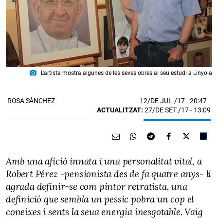
photo_camera
L'artista mostra algunes de les seves obres al seu estudi a Linyola
12/DE JUL./17
- 20:47
ROSA SÁNCHEZ
ACTUALITZAT:
27/DE SET./17 - 13:09
Amb una afició innata i una personalitat vital, a
Robert Pérez -pensionista des de fa quatre anys- li
agrada definir-se com pintor retratista, una
definició que sembla un pessic pobra un cop el
coneixes i sents la seua energia inesgotable. Vaig