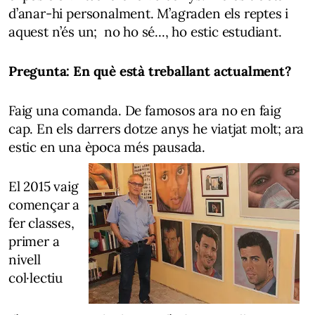
d’anar-hi personalment. M’agraden els reptes i
aquest n’és un; no ho sé..., ho estic estudiant.
Pregunta: En què està treballant actualment?
Faig una comanda. De famosos ara no en faig
cap. En els darrers dotze anys he viatjat molt; ara
estic en una època més pausada.
El 2015 vaig
començar a
fer classes,
primer a
nivell
col·lectiu