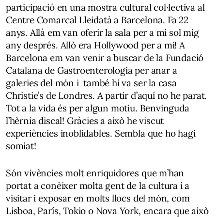
participació en una mostra cultural col·lectiva al
Centre Comarcal Lleidatà a Barcelona. Fa 22
anys. Allà em van oferir la sala per a mi sol mig
any després. Allò era Hollywood per a mi! A
Barcelona em van venir a buscar de la Fundació
Catalana de Gastroenterologia per anar a
galeries del món i també hi va ser la casa
Christie’s de Londres. A partir d’aquí no he parat.
Tot a la vida és per algun motiu. Benvinguda
l’hèrnia discal! Gràcies a això he viscut
experiències inoblidables. Sembla que ho hagi
somiat!
Són vivències molt enriquidores que m’han
portat a conèixer molta gent de la cultura i a
visitar i exposar en molts llocs del món, com
Lisboa, París, Tokio o Nova York, encara que això