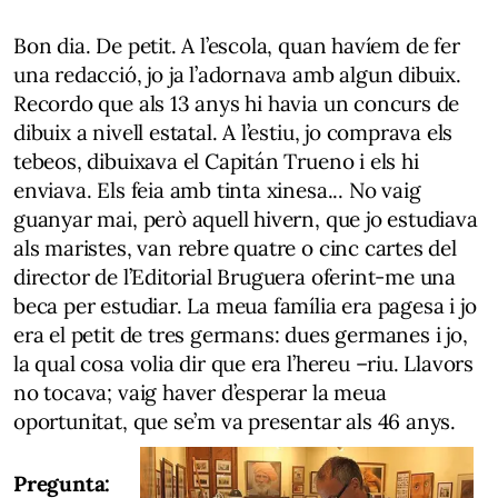
Bon dia. De petit. A l’escola, quan havíem de fer
una redacció, jo ja l’adornava amb algun dibuix.
Recordo que als 13 anys hi havia un concurs de
dibuix a nivell estatal. A l’estiu, jo comprava els
tebeos, dibuixava el Capitán Trueno i els hi
enviava. Els feia amb tinta xinesa... No vaig
guanyar mai, però aquell hivern, que jo estudiava
als maristes, van rebre quatre o cinc cartes del
director de l’Editorial Bruguera oferint-me una
beca per estudiar. La meua família era pagesa i jo
era el petit de tres germans: dues germanes i jo,
la qual cosa volia dir que era l’hereu –riu. Llavors
no tocava; vaig haver d’esperar la meua
oportunitat, que se’m va presentar als 46 anys.
Pregunta: