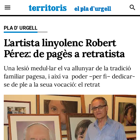
menu
search
PLA D' URGELL
L'artista linyolenc Robert
Pérez: de pagès a retratista
Una lesió medul·lar el va allunyar de la tradició
familiar pagesa, i així va poder –per fi– dedicar-
se de ple a la seua vocació: el retrat