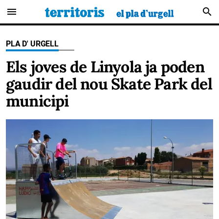
menu
search
PLA D' URGELL
Els joves de Linyola ja poden
gaudir del nou Skate Park del
municipi