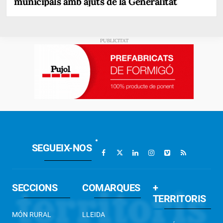
municipals amb ajuts de la Generalitat
SEGUEIX-NOS
SECCIONS
COMARQUES
+
TERRITORIS
MÓN RURAL
LLEIDA