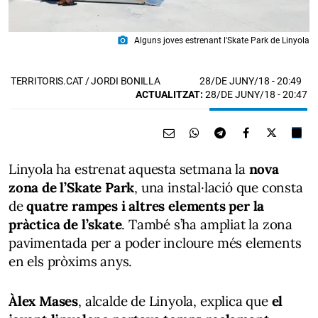
photo_camera
Alguns joves estrenant l'Skate Park de Linyola
28/DE JUNY/18
- 20:49
TERRITORIS.CAT / JORDI BONILLA
ACTUALITZAT:
28/DE JUNY/18 - 20:47
Linyola ha estrenat aquesta setmana la
nova
zona de l’Skate
Park
, una instal·lació que consta
de
quatre
rampes i altres elements per la
pràctica de l’skate
. També s’ha ampliat la zona
pavimentada per a poder incloure més elements
en els pròxims anys.
Àlex Mases
, alcalde de Linyola, explica que
el