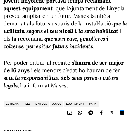
jovent linyolenc portava temps reclamant
aquest equipament
, que l’Ajuntament de Linyola
preveu ampliar en un futur. Mases també a
demanat als futurs usuaris de la instal·lació
que la
utilitzin segons el seu nivell i la seva habilitat
i
els hi recomana
que usin casc, genolleres i
colzeres, per evitar futurs incidents
.
Per poder entrar al recinte
s’haurà de ser major
de 16 anys
i els menors d’edat ho hauran de fer
sota
la responsabilitat dels seus pares o tutors
legals
, ha informat Mases.
ESTRENA
PELS
LINYOLA
JOVES
EQUIPAMENT
PARK