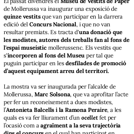
El passat divendres el
Museu de Vestits de Paper
de Mollerussa va inaugurar una exposició de
quinze vestits
que van participar en la darrera
edició del
Concurs Nacional
, i que no van
resultar premiats. Es tracta d'
una donació que
les modistes, autores dels treballs fan al fons de
l'espai museístic
mollerussenc. Els vestits que
s
'incorporen al fons del Museu
per tal que
puguin participar en les
desfilades de promoció
d’aquest equipament arreu del territori.
La mostra va ser inaugurada per l’alcalde de
Mollerussa,
Marc Solsona
, que va aprofitar l’acte
per fer un reconeixement a dues modistes,
l’
Antonieta Balcells i la Ramona Peraire
, a les
quals es va fer lliurament d’un
ocellet
fet per
l’ocasió com a
agraïment a la seva trajectòria
dins el concurs
en el qual han participat en