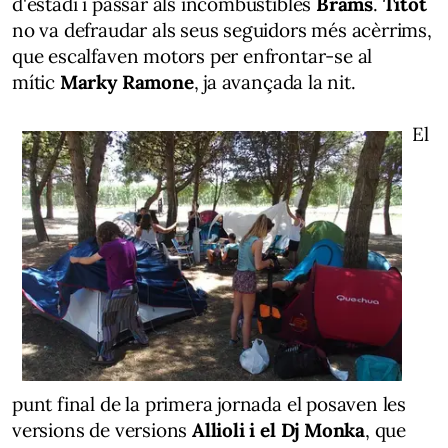
d'estadi i passar als incombustibles
Brams
.
Titot
no va defraudar als seus seguidors més acèrrims,
que escalfaven motors per enfrontar-se al
mític
Marky Ramone
, ja avançada la nit.
El
punt final de la primera jornada el posaven les
versions de versions
Allioli i el Dj Monka
, que