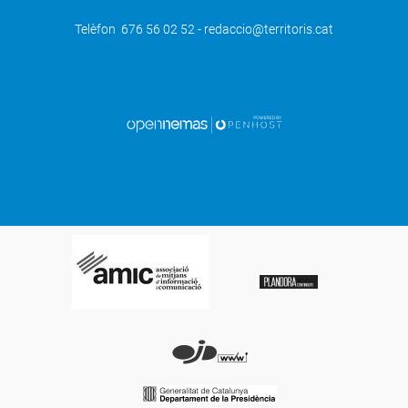
Telèfon 676 56 02 52 - redaccio@territoris.cat
SEGÜENT
El Mon Amour Summer Festival volia
recuperar l'oci nocturn a Mollerussa