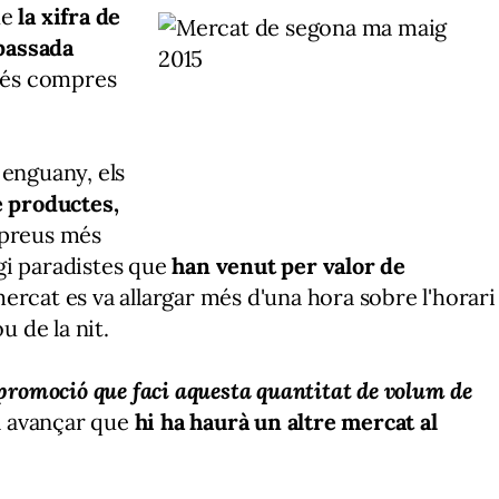
ue
la xifra de
 passada
 més compres
 enguany, els
e productes,
 preus més
gi paradistes que
han venut per valor de
mercat es va allargar més d'una hora sobre l'horari
u de la nit.
 promoció que faci aquesta quantitat de volum de
va avançar que
hi ha haurà un altre mercat al