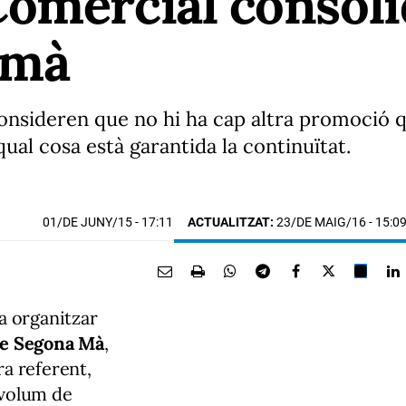
omercial consolid
 mà
onsideren que no hi ha cap altra promoció q
ual cosa està garantida la continuïtat.
01/DE JUNY/15
- 17:11
ACTUALITZAT:
23/DE MAIG/16 - 15:0
a organitzar
e Segona Mà
,
ra referent,
l volum de