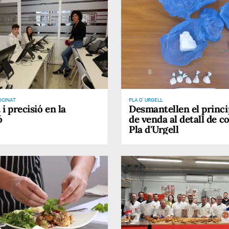
OCINAT
PLA D' URGELL
i precisió en la
Desmantellen el princi
ó
de venda al detall de c
Pla d'Urgell