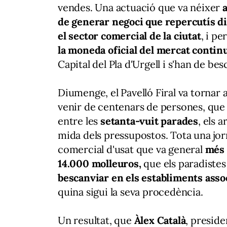
vendes. Una actuació que va néixer
de generar negoci que repercutís d
el sector comercial de la ciutat
, i p
la moneda oficial del mercat contin
Capital del Pla d'Urgell i s'han de be
Diumenge, el Pavelló Firal va tornar a
venir de centenars de persones, qu
entre les
setanta-vuit parades
, els a
mida dels pressupostos. Tota una jo
comercial d'usat que va general
més
14.000 molleuros,
que els paradistes
bescanviar en els establiments assoc
quina sigui la seva procedència.
Un resultat, que
Àlex Català
, presiden