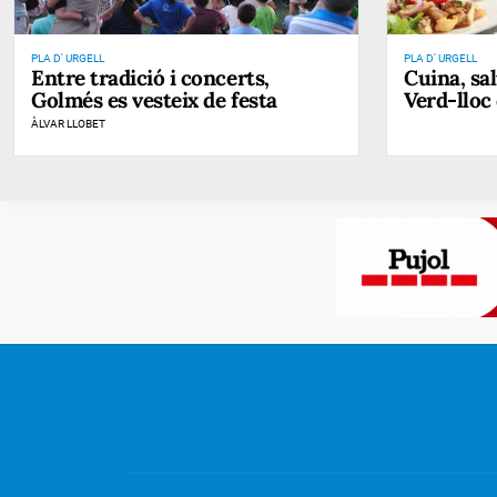
PLA D' URGELL
PLA D' URGELL
Entre tradició i concerts,
Cuina, sal
Golmés es vesteix de festa
Verd-lloc 
ÀLVAR LLOBET