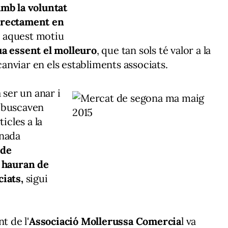
amb la voluntat
irectament en
er aquest motiu
ua essent el molleuro
, que tan sols té valor a la
scanviar en els establiments associats.
 ser un anar i
e buscaven
rticles a la
rnada
 de
hauran de
iats,
sigui
t de l'
Associació Mollerussa Comercia
l va