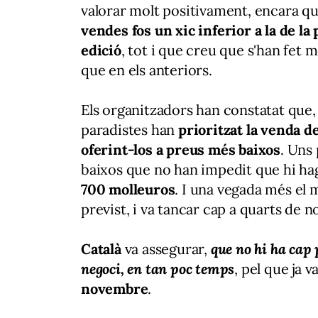
valorar molt
positivament, encara q
vendes fos un xic inferior a la de la
edició
, tot i que creu que s'han fet
que en els anteriors.
Els organitzadors han constatat que,
paradistes han
prioritzat la venda d
oferint-los a preus més baixos
. Uns
baixos que no han impedit que hi ha
700 molleuros
. I una vegada més el 
previst, i va tancar cap a quarts de no
Català
va assegurar,
que no hi ha cap
negoci, en tan poc temps
, pel que ja 
novembre
.