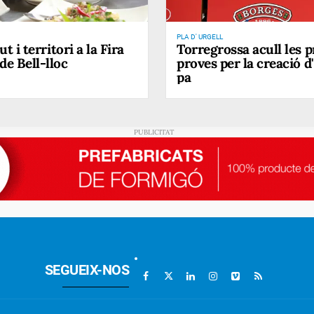
PLA D' URGELL
ut i territori a la Fira
Torregrossa acull les 
de Bell-lloc
proves per la creació 
pa
SEGUEIX-NOS