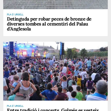
PLA D' URGELL
Detinguda per robar peces de bronze de
diverses tombes al cementiri del Palau
d’Anglesola
PLA D' URGELL
Entre tradició i concerts, Golmés es vesteix