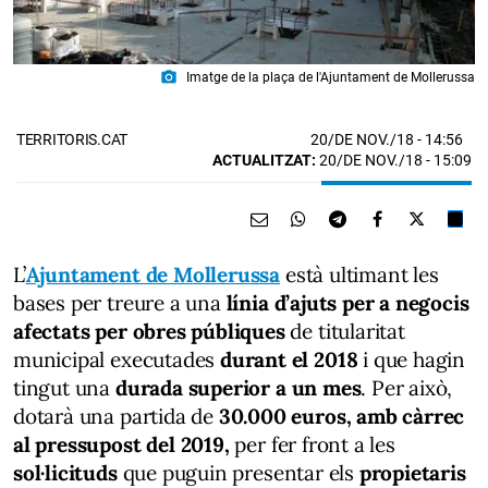
photo_camera
Imatge de la plaça de l'Ajuntament de Mollerussa
20/DE NOV./18
- 14:56
TERRITORIS.CAT
ACTUALITZAT:
20/DE NOV./18 - 15:09
L’
Ajuntament de Mollerussa
està ultimant les
bases per treure a una
línia d’ajuts per a negocis
afectats per obres públiques
de titularitat
municipal executades
durant el 2018
i que hagin
tingut una
durada superior a un mes
. Per això,
dotarà una partida de
30.000 euros, amb càrrec
al pressupost del 2019,
per fer front a les
sol·licituds
que puguin presentar els
propietaris