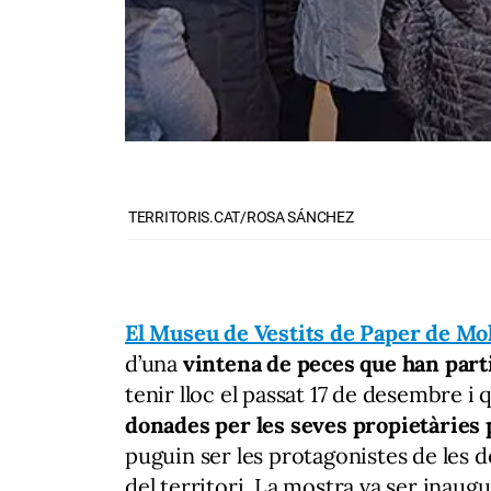
TERRITORIS.CAT/ROSA SÁNCHEZ
El Museu de Vestits de Paper de Mo
d’una
vintena de peces que han parti
tenir lloc el passat 17 de desembre i 
donades per les seves propietàries 
puguin ser les protagonistes de les
del territori. La mostra va ser inaugu