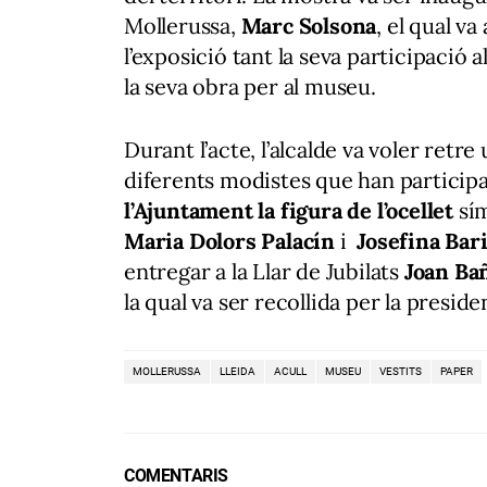
Mollerussa,
Marc Solsona
, el qual v
l’exposició tant la seva participació 
la seva obra per al museu.
Durant l’acte, l’alcalde va voler retr
diferents modistes que han participa
l’Ajuntament la figura de l’ocellet
sím
Maria Dolors Palacín
i
Josefina Bari
entregar a la Llar de Jubilats
Joan Bañ
la qual va ser recollida per la presiden
MOLLERUSSA
LLEIDA
ACULL
MUSEU
VESTITS
PAPER
COMENTARIS