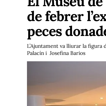
El Museu de V
de febrer l’e
peces donad
L’Ajuntament va lliurar la figura 
Palacín i Josefina Barios