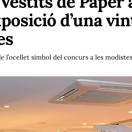
estits de Paper a
xposició d’una vi
es
de l’ocellet símbol del concurs a les modiste