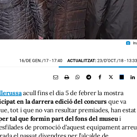
photo_camera
In
16/DE GEN./17
- 17:40
ACTUALITZAT:
23/D’OCT./18 - 13:3
llerussa
acull fins el dia 5 de febrer la mostra
cipat en la darrera edició del concurs
que va
que, tot i que no van resultar premiades, han estat
per tal que formin part del fons del museu
i
 desfilades de promoció d’aquest equipament arre
rada el passat divendres per l’alcalde de