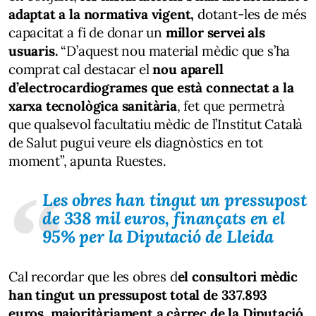
adaptat a la normativa vigent,
dotant-les de més
capacitat a fi de donar un
millor servei als
usuaris.
“D’aquest nou material mèdic que s’ha
comprat cal destacar el
nou aparell
d’electrocardiogrames que està connectat a la
xarxa tecnològica sanitària
, fet que permetrà
que qualsevol facultatiu mèdic de l’Institut Català
de Salut pugui veure els diagnòstics en tot
moment”, apunta Ruestes.
Les obres han tingut un pressupost
de 338 mil euros, finançats en el
95% per la Diputació de Lleida
Cal recordar que les obres d
el consultori mèdic
han tingut un pressupost total de 337.893
euros, majoritàriament a càrrec de la Diputació