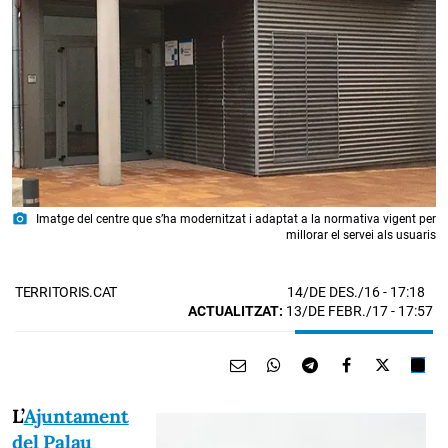
photo_camera
Imatge del centre que s’ha modernitzat i adaptat a la normativa vigent per
millorar el servei als usuaris
14/DE DES./16
- 17:18
TERRITORIS.CAT
ACTUALITZAT:
13/DE FEBR./17 - 17:57
L’
Ajuntament
del Palau