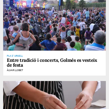
PLA D' URGELL
Entre tradició i concerts, Golmés es vesteix
de festa
ÀLVAR LLOBET