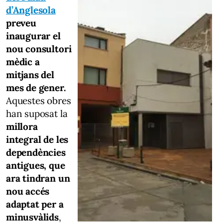
d’Anglesola
preveu
inaugurar el
nou consultori
mèdic a
mitjans del
mes de gener.
Aquestes obres
han suposat la
millora
integral de les
dependències
antigues, que
ara tindran un
nou accés
adaptat per a
minusvàlids
,