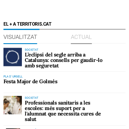
EL + A TERRITORIS.CAT
VISUALITZAT
ACTUAL
SOCIETAT
L’eclipsi del segle arriba a
Catalunya: consells per gaudir-lo
amb seguretat
PLA D' URGELL
Festa Major de Golmés
SOCIETAT
Professionals sanitaris a les
escoles: més suport per a
l'alumnat que necessita cures de
salut