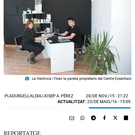
photo_camera
La Verónica i l'Ivan la parella propietaris del Centre Essentials
20/DE NOV./15
- 21:22
PLADURGELLALDIA/JOSEP A. PÉREZ
ACTUALITZAT:
23/DE MAIG/16 - 15:09
REPORTATGE